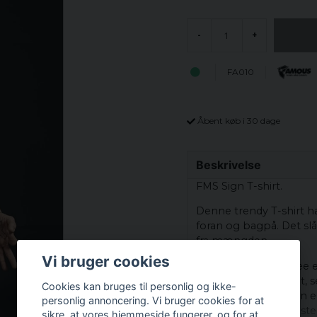
-
+
FA010
Åbent køb i 30 dage
Beskrivelse
FMS Sign T-shirt.
Denne trendy T-shirt h
foran og bagpå. Det slåe
fra mængden.
Vi bruger cookies
"F"et på FMS Sign Tee e
hånd og siger meget, 
Cookies kan bruges til personlig og ikke-
fingrene gør skjorten e
personlig annoncering. Vi bruger cookies for at
blandt modeentusiaster. 
sikre, at vores hjemmeside fungerer, og for at