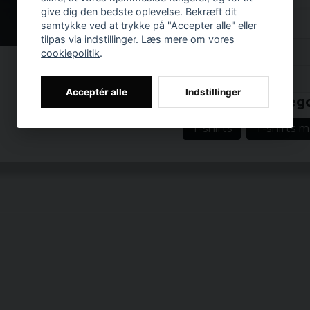
hvilket gør den til det 
give dig den bedste oplevelse. Bekræft dit
statement.
samtykke ved at trykke på "Accepter alle" eller
tilpas via indstillinger. Læs mere om vores
Hvis du stadig er usikke
Anmeldelser (1)
cookiepolitik
.
og du vil finde ordet "
egenskab gør FMS Sign 
Prishistorik
Tobias
at brandet ikke kun h
Acceptér alle
Indstillinger
Relaterede katego
for 6 år siden
mangfoldighed.
T-shirts
T-shirts 
Køn: Mand
Farver: Hvid
Størrelse: S, M, L,
Materiale: 100%