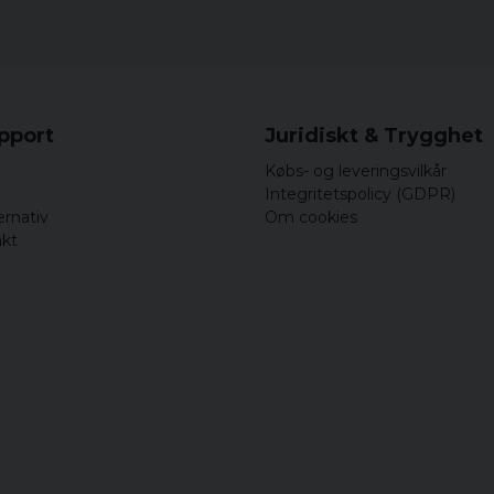
upport
Juridiskt & Trygghet
Købs- og leveringsvilkår
Integritetspolicy (GDPR)
ernativ
Om cookies
akt