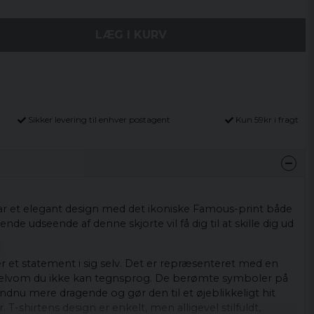
LÆG I KURV
Sikker levering til enhver postagent
Kun 59kr i fragt
ar et elegant design med det ikoniske Famous-print både
nde udseende af denne skjorte vil få dig til at skille dig ud
r et statement i sig selv. Det er repræsenteret med en
selvom du ikke kan tegnsprog. De berømte symboler på
ndnu mere dragende og gør den til et øjeblikkeligt hit
T-shirtens design er enkelt, men alligevel stilfuldt,