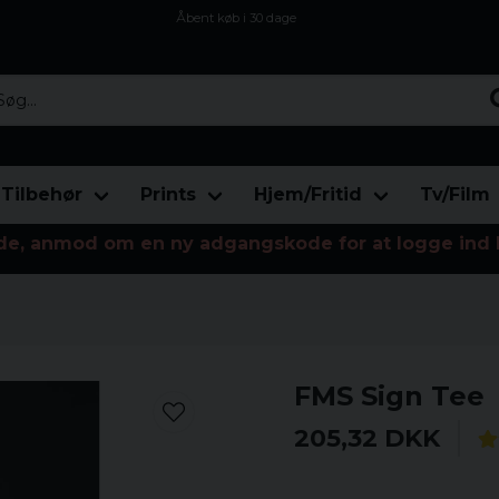
Åbent køb i 30 dage
Sikker levering til enhver postagent
Kun 59kr i fragt
...
Tilbehør
Prints
Hjem/Fritid
Tv/Film
de, anmod om en ny adgangskode for at logge ind 
FMS Sign Tee
205,32 DKK