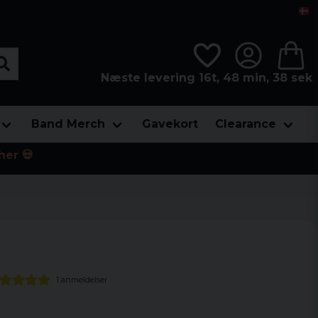
Næste levering 16t, 48 min, 38 sek
Band Merch
Gavekort
Clearance
her 💀
1 anmeldelser