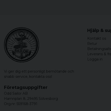
Hjälp & s
Kontakt os
Retur
Betalningsalt
Leverans & fr
Logga in
Vi ger dig ett personligt bemötande och
snabb service,
kontakta oss!
Företagsuppgifter
Odd Sailor AB
Hamnplan 8, 29495 Sölvesborg
Org.nr: 559168-3791