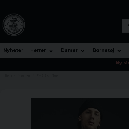
Søg
Nyheter
Herrer
Damer
Børnetøj
Ny si
Hjem
Mærker
FMS Sign Tee