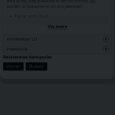
med lynlås. Bag bukserne er der en lomme og i
bunden af bukserne er en sort jakkesæt.
Farve: sort / hvid
Størrelse: XS, S, M, L, XL, XXL
Vis mere
Materiale: 100% polyester
Sex: Mr
Anmeldelser (2)
Mønster: Tekst over bukserne "Fuckyou"
Prishistorik
Jens
Relaterede kategorier
for 6 år siden
Herrer
Bukser
for 6 år siden