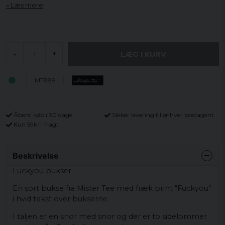
Læs mere
LÆG I KURV
-
+
MT889
Åbent køb i 30 dage
Sikker levering til enhver postagent
Kun 59kr i fragt
Beskrivelse
Fuckyou bukser
En sort bukse fra Mister Tee med fræk print "Fuckyou"
i hvid tekst over bukserne.
I taljen er en snor med snor og der er to sidelommer