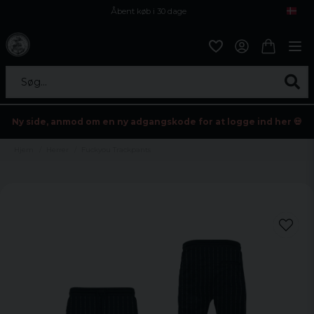
Åbent køb i 30 dage
Sikker levering til enhver postagent
Kun 59kr i fragt
Søg...
Ny side, anmod om en ny adgangskode for at logge ind her 💀
Hjem
Herrer
Fuckyou Trackpants