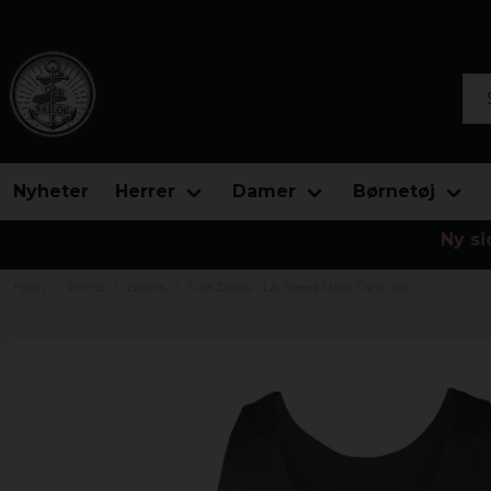
Søg
Nyheter
Herrer
Damer
Børnetøj
Ny si
Hjem
Prints
Bikers
Fuel Devils - LA Speed Shop Tank Top