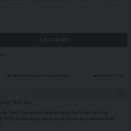
LÆG I KURV
K-S
Sikker levering til enhver postagent
Kun 59kr i fragt
​​​Shop Tank Top
​Shop Tank Top er en klassisk herre tanktop i normal
af 100% bomuld og har et trykt motiv fra mærket Fuel