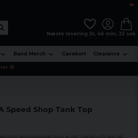
Næste levering 5t, 46 min, 31 sek
Band Merch
Gavekort
Clearance
her 💀
 LA Speed Shop Tank Top
d stort retroinspirerat tryck av hot rod-bil och text på