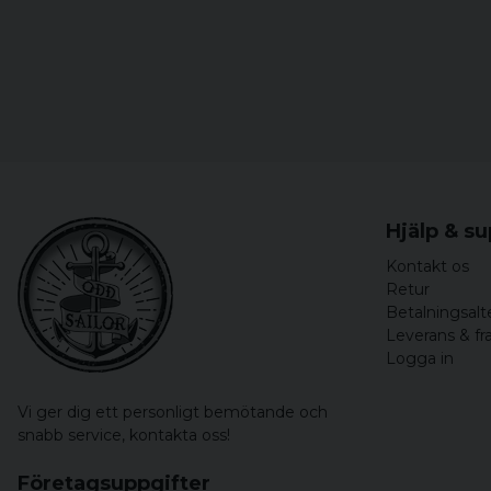
Hjälp & s
Kontakt os
Retur
Betalningsalt
Leverans & fr
Logga in
Vi ger dig ett personligt bemötande och
snabb service,
kontakta oss!
Företagsuppgifter