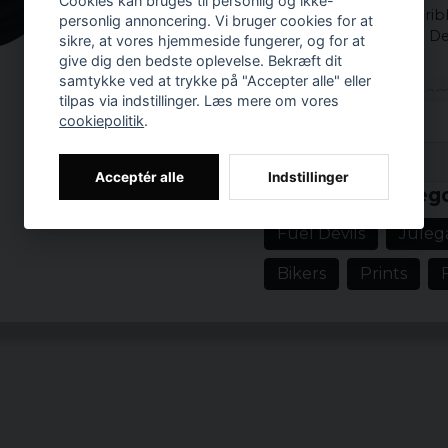
Cookies kan bruges til personlig og ikke-
Tanktoppen har en ribb
personlig annoncering. Vi bruger cookies for at
emblem på brystet. Det 
sikre, at vores hjemmeside fungerer, og for at
look.
give dig den bedste oplevelse. Bekræft dit
samtykke ved at trykke på "Accepter alle" eller
Materiale: 100% bom
tilpas via indstillinger. Læs mere om vores
Officielt licenseret m
cookiepolitik
.
Størrelser: S, M, L, XL,
Køn: Mand.
Prishistorik
Acceptér alle
Indstillinger
Relaterede katego
Fuel Devils
Juleg
Bikers
Prints