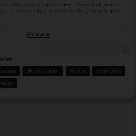
et halsudskæring og er afsluttet med et Fuel Devils-
er et perfekt valg til at opnå et enkelt, men afslappet
uld.
Vis mere
erchandise.
 XXL.
rier
avetips
Bilens blæser
Herrer
Sleeveless
Fester