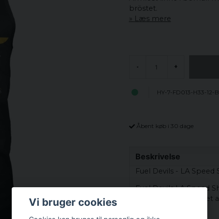
bröstet.
Læs mere
-
+
HY-7-FD013-H33-12-B
Åbent køb i 30 dage
Beskrivelse
Fuel Devils - LA Speed ​
Fuel Devils LA Speed ​​​
pasform. Den er lavet 
Vi bruger cookies
Devils.