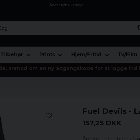
Åbent køb i 30 dage
Sikker levering til enhver postagent
Kun 59kr i fragt
...
Tilbehør
Prints
Hjem/Fritid
Tv/Film
de, anmod om en ny adgangskode for at logge ind 
Fuel Devils -
157,25 DKK
Ärmlöst linne i bomull me