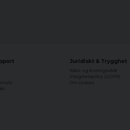
upport
Juridiskt & Trygghet
Købs- og leveringsvilkår
Integritetspolicy (GDPR)
ernativ
Om cookies
akt