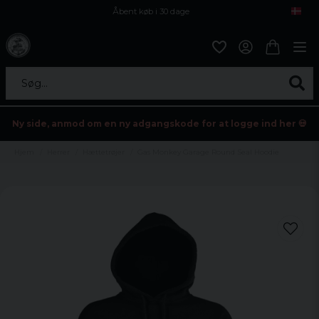
Åbent køb i 30 dage
Sikker levering til enhver postagent
Kun 59kr i fragt
Søg...
Ny side, anmod om en ny adgangskode for at logge ind her 💀
Hjem
Herrer
Hættetrøjer
Gas Monkey Garage Round Seal Hoodie