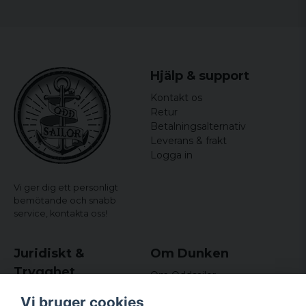
Hjälp & support
Kontakt os
Retur
Betalningsalternativ
Leverans & frakt
Logga in
Vi ger dig ett personligt
bemötande och snabb
service,
kontakta oss!
Juridiskt &
Om Dunken
Trygghet
Om Oddsailor
Blog
Købs- og leveringsvilkår
Vi bruger cookies
Omdömen och