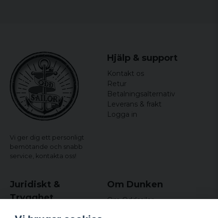
Hjälp & support
Kontakt os
Retur
Betalningsalternativ
Leverans & frakt
Logga in
Vi ger dig ett personligt
bemötande och snabb
service,
kontakta oss!
Juridiskt &
Om Dunken
Trygghet
Om Oddsailor
Blog
Købs- og leveringsvilkår