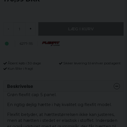
LÆG I KURV
-
+
6277-115
Åbent køb i 30 dage
Sikker levering til enhver postagent
Kun 59kr i fragt
Beskrivelse
Grøn flexfit cap 5 panel.
En rigtig dejlig hætte i høj kvalitet og flexfit model.
Flexfit betyder, at hættestørrelsen ikke kan justeres,
men at hætten i stedet er elastisk i stoffet. Indersiden
er også udstyret med et gummisår, der får hætten til