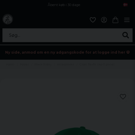
Åbent køb i 30 dage
Sikker levering til enhver postagent
Kun 59kr i fragt
Søg...
Ny side, anmod om en ny adgangskode for at logge ind her 💀
Hjem
Fester
Black friday
Accessoarer
Grøn flexfit cap 5 panel