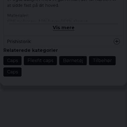
at sidde fast på dit hoved.
Materialer:
63% polyester 34% bomuld 3% elastan
Vis mere
Prishistorik
Relaterede kategorier
Caps
Flexfit caps
Børnetøj
Tilbehør
Caps