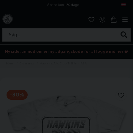
Åbent køb i 30 dage
Sikker levering til enhver postagent
Kun 59kr i fragt
Søg...
Ny side, anmod om en ny adgangskode for at logge ind her 💀
Hjem
Clearance
Hawkins A.V. Club T-Shirt - REA
-
30
%