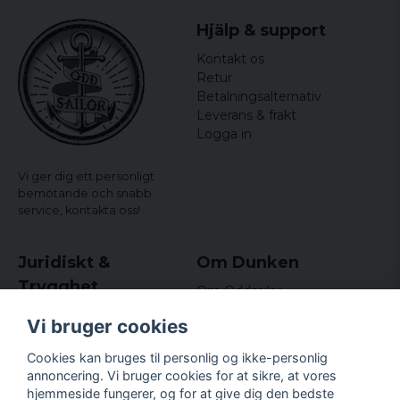
Hjälp & support
Kontakt os
Retur
Betalningsalternativ
Leverans & frakt
Logga in
Vi ger dig ett personligt
bemötande och snabb
service,
kontakta oss!
Juridiskt &
Om Dunken
Trygghet
Om Oddsailor
Blog
Købs- og leveringsvilkår
Vi bruger cookies
Omdömen och
Integritetspolicy (GDPR)
recensioner
Om cookies
Cookies kan bruges til personlig og ikke-personlig
Nyhedsbrev
annoncering. Vi bruger cookies for at sikre, at vores
Kundklubb.
hjemmeside fungerer, og for at give dig den bedste