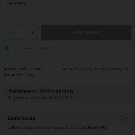
Læs mere
LÆG I KURV
-
+
H-AV-C-T-REA-S
Åbent køb i 30 dage
Sikker levering til enhver postagent
Kun 59kr i fragt
Kampagne: Utförsäljning
Tilbuddet er gyldigt indtil 2027-01-09
Beskrivelse
Detta är en produkt som säljs ut från våra lagerhyllor.