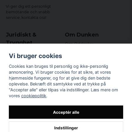
Vi ger dig ett personligt
bemötande och snabb
service,
kontakta oss!
Juridiskt &
Om Dunken
Trygghet
Om Oddsailor
Blog
Købs- og leveringsvilkår
Vi bruger cookies
Omdömen och
Integritetspolicy (GDPR)
recensioner
Om cookies
Cookies kan bruges til personlig og ikke-personlig
Nyhedsbrev
annoncering. Vi bruger cookies for at sikre, at vores
Kundklubb.
hjemmeside fungerer, og for at give dig den bedste
oplevelse. Bekræft dit samtykke ved at trykke på
Företagsuppgifter
"Accepter alle" eller tilpas via indstillinger. Læs mere om
Odd Sailor AB
vores
cookiepolitik
.
Hamnplan 8, 29495
Sölvesborg
Org.nr: 559168-3791
Acceptér alle
Indstillinger