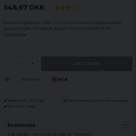
548,67 DKK
Robust hög känga i läder och cordura med förstärkta partier,
grov yttersula och taktisk design. Finns i storlekar 39–47.
Læs mere
LÆG I KURV
-
+
18843M-46
Åbent køb i 30 dage
Sikker levering til enhver postagent
Kun 59kr i fragt
Beskrivelse
Høj læder- og cordura-støvle "Mission".