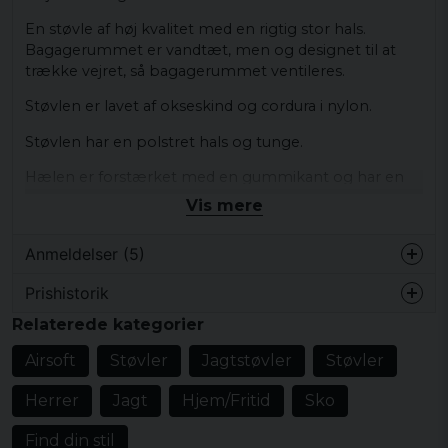
En støvle af høj kvalitet med en rigtig stor hals.
Bagagerummet er vandtæt, men og designet til at
trække vejret, så bagagerummet ventileres.
Støvlen er lavet af okseskind og cordura i nylon.
Støvlen har en polstret hals og tunge.
Hælen er forstærket med en gummikant og har en
aftagelig indersål.
Vis mere
Ydersålen er en stabil og robust gummisål, der skaber
Anmeldelser (5)
et fast greb på jorden.
Prishistorik
Udvendigt materiale: okseskind og nylon
Thomas
For: polyester
Relaterede kategorier
for 2 år siden
Ydersål: gummi
Airsoft
Støvler
Jagtstøvler
Støvler
Håkan
Indersål: EVA-skum
for 3 år siden
Herrer
Jagt
Hjem/Fritid
Sko
Snøring: polyester
Juan
Find din stil
for 4 år siden