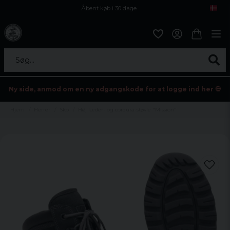
Åbent køb i 30 dage
Sikker levering til enhver postagent
Kun 59kr i fragt
Søg...
Ny side, anmod om en ny adgangskode for at logge ind her 💀
Hjem
Herrer
Sko
Høj læder- og cordura-støvle "Mission"