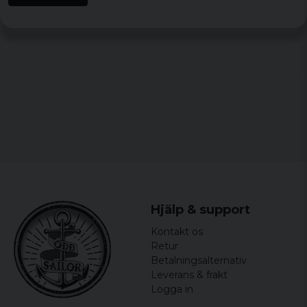
Jättenöjd med dem, passar bra och är
sköna
for 4 år siden
for 5 år siden
Hjälp & support
Kontakt os
Retur
Betalningsalternativ
Leverans & frakt
Logga in