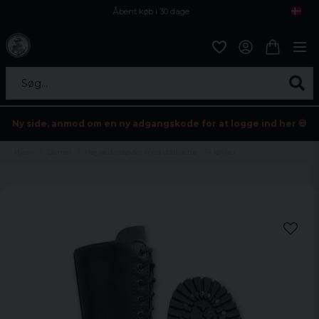
Åbent køb i 30 dage
Sikker levering til enhver postagent
Kun 59kr i fragt
Søg...
Ny side, anmod om en ny adgangskode for at logge ind her 💀
Hjem
Damer
Høj læderstøvler med stålhætte - 14 løkker