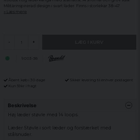
Militärinspirerad design i svart läder. Finns i storlekar 38–47.
Læs mere
LÆG I KURV
-
+
9003-38
Åbent køb i 30 dage
Sikker levering til enhver postagent
Kun 59kr i fragt
Beskrivelse
Høj
læder
støvle
med
14
loops
.
Læder
Støvle
i
sort læder
og
forstærket med
stålsnuder
.