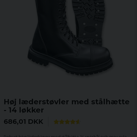
Høj læderstøvler med stålhætte
- 14 løkker
686,01 DKK
Robust hög läderkänga med stålhätta, 14 snörhål och grov sula.