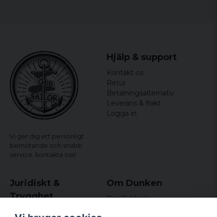
M
48,5 cm
71 cm
L
54,5 cm
73,5 cm
XL
59 cm
76 cm
Hjälp & support
XXL
64 cm
78,5 cm
Kontakt os
3XL
68,5 cm
81 cm
Retur
Betalningsalternativ
4XL
73 cm
83,5 cm
Leverans & frakt
Logga in
5XL
77,5 cm
86 cm
Vi ger dig ett personligt
bemötande och snabb
service,
kontakta oss!
Ladies:
Size
Width
Length
Juridiskt &
Om Dunken
Trygghet
Om Oddsailor
S
44 cm
64,5 cm
Blog
Købs- og leveringsvilkår