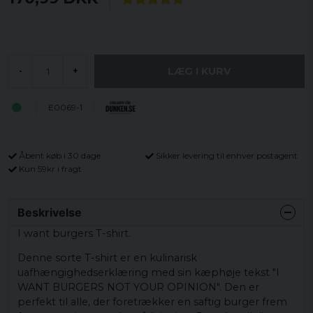
LÆG I KURV
-
+
E0069-1
Åbent køb i 30 dage
Sikker levering til enhver postagent
Kun 59kr i fragt
Beskrivelse
I want burgers T-shirt.
Denne sorte T-shirt er en kulinarisk
uafhængighedserklæring med sin kæphøje tekst "I
WANT BURGERS NOT YOUR OPINION". Den er
perfekt til alle, der foretrækker en saftig burger frem