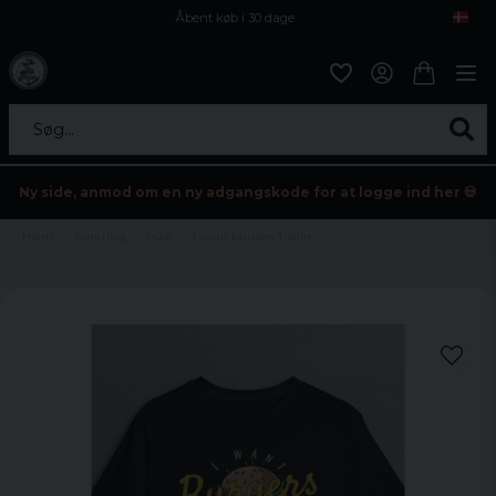
Åbent køb i 30 dage
Sikker levering til enhver postagent
Kun 59kr i fragt
Søg...
Ny side, anmod om en ny adgangskode for at logge ind her 💀
Hjem
Sortering
Tryck
I want burgers T-shirt