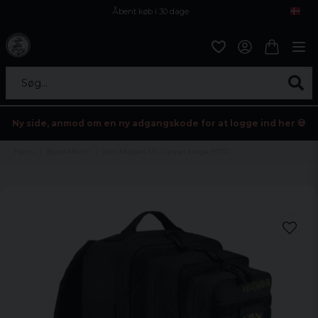
Åbent køb i 30 dage
Sikker levering til enhver postagent
Kun 59kr i fragt
Søg...
Ny side, anmod om en ny adgangskode for at logge ind her 💀
Hjem
Band Merch
Iron Maiden US Cooper Large FOTD