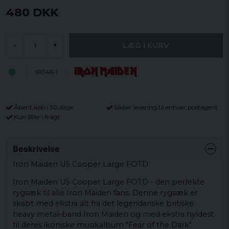
480 DKK
LÆG I KURV
-
+
61046-1
Åbent køb i 30 dage
Sikker levering til enhver postagent
Kun 59kr i fragt
Beskrivelse
Iron Maiden US Cooper Large FOTD.
Iron Maiden US Cooper Large FOTD - den perfekte
rygsæk til alle Iron Maiden fans. Denne rygsæk er
skabt med ekstra alt fra det legendariske britiske
heavy metal-band Iron Maiden og med ekstra hyldest
til deres ikoniske musikalbum "Fear of the Dark".