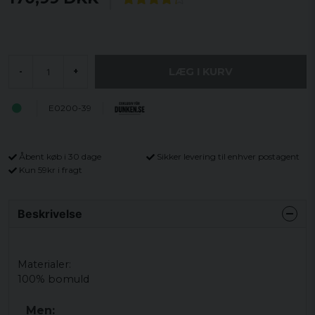
LÆG I KURV
-
+
E0200-39
Åbent køb i 30 dage
Sikker levering til enhver postagent
Kun 59kr i fragt
Beskrivelse
Materialer:
100% bomuld
Men: