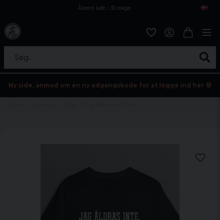
Åbent køb i 30 dage
Sikker levering til enhver postagent
Kun 59kr i fragt
Søg...
Ny side, anmod om en ny adgangskode for at logge ind her 💀
Hjem
Sortering
Tryck
Jag åldras inte T-shirt