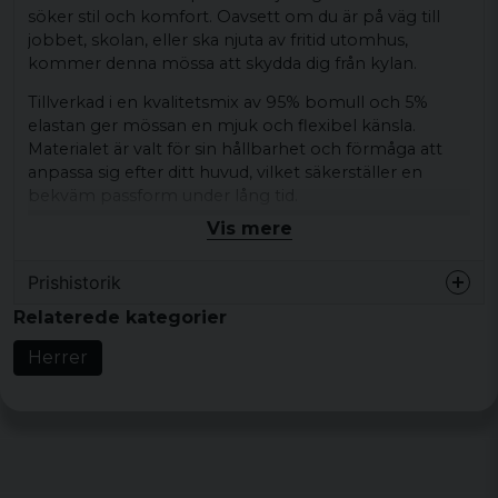
söker stil och komfort. Oavsett om du är på väg till
jobbet, skolan, eller ska njuta av fritid utomhus,
kommer denna mössa att skydda dig från kylan.
Tillverkad i en kvalitetsmix av 95% bomull och 5%
elastan ger mössan en mjuk och flexibel känsla.
Materialet är valt för sin hållbarhet och förmåga att
anpassa sig efter ditt huvud, vilket säkerställer en
bekväm passform under lång tid.
Vis mere
Mössan har en enkel men elegant konstruktion och
kan användas på olika sätt tack vare sin reversibla
Prishistorik
design. Detta innebär att du kan variera din stil efter
humör och tillfälle utan att behöva investera i flera
Relaterede kategorier
olika mössor.
Herrer
Oavsett om du ska ut på en vinterpromenad eller
bara vill ha något varmt på huvudet under kalla dagar,
är denna mössa ett utmärkt val. Den enfärgade
designen i turkos och navy ger en fräsch och trendig
look som enkelt kan kombineras med olika outfits.