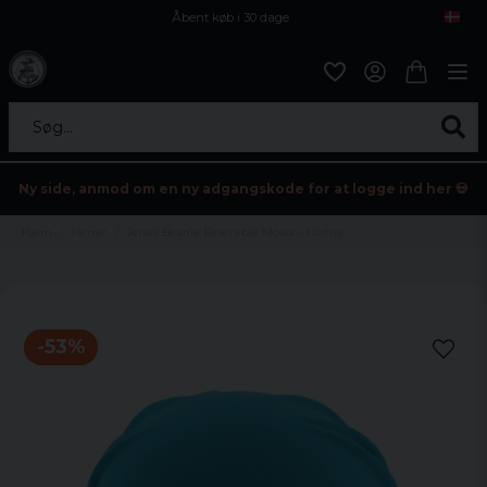
Åbent køb i 30 dage
Sikker levering til enhver postagent
Kun 59kr i fragt
Søg...
Ny side, anmod om en ny adgangskode for at logge ind her 💀
Hjem
Herrer
Jersey Beanie Reversible Mössa – tur/nvy
-
53
%