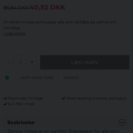
40,52 DKK
85,84 DKK
En stilren mössa som passar alla som vill hålla sig varma och
trendiga
Læs mere
LÆG I KURV
-
+
10377-00921-0050
MSTRDS
Åbent køb i 30 dage
Sikker levering til enhver postagent
Kun 59kr i fragt
Beskrivelse
Denna mössa är en perfekt följeslagare för alla som