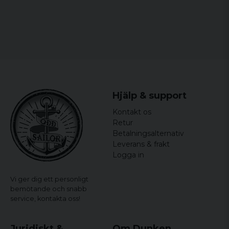
Specifikationer:
Material: Shell Fabric 1: 95% Cotton 5%
Elastane
Storlekar: one size
Färg: tur/nvy
Hjälp & support
Kontakt os
Retur
Betalningsalternativ
Leverans & frakt
Logga in
Vi ger dig ett personligt
bemötande och snabb
service,
kontakta oss!
Juridiskt &
Om Dunken