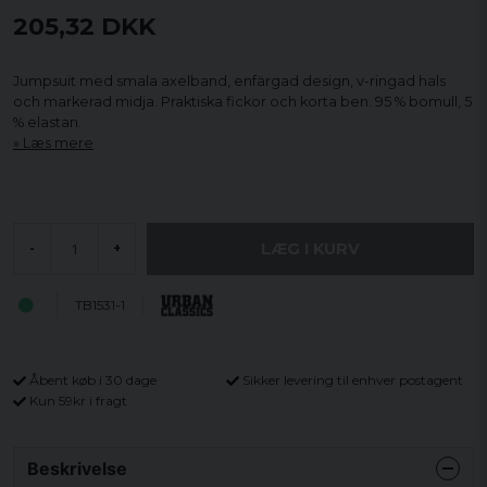
205,32 DKK
Jumpsuit med smala axelband, enfärgad design, v-ringad hals
och markerad midja. Praktiska fickor och korta ben. 95 % bomull, 5
% elastan.
Læs mere
LÆG I KURV
-
+
TB1531-1
Åbent køb i 30 dage
Sikker levering til enhver postagent
Kun 59kr i fragt
Beskrivelse