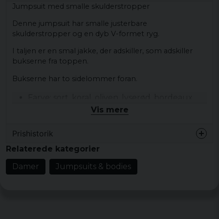
Jumpsuit med smalle skulderstropper
Denne jumpsuit har smalle justerbare
skulderstropper og en dyb V-formet ryg.
I taljen er en smal jakke, der adskiller, som adskiller
bukserne fra toppen.
Bukserne har to sidelommer foran.
Farve: sort, koral, oliven, lyserød, bordeaux,
blå
Vis mere
Størrelse: XS, S, M, L, XL
Prishistorik
Materiale: 95% bomuld, 5% elastan
Relaterede kategorier
Køn: lady
Damer
Jumpsuits & bodies