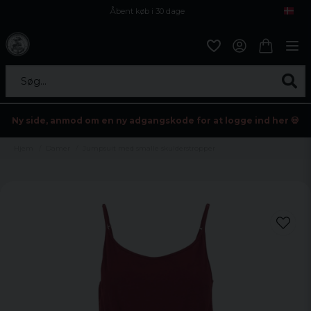
Åbent køb i 30 dage
Sikker levering til enhver postagent
Kun 59kr i fragt
Søg...
Ny side, anmod om en ny adgangskode for at logge ind her 💀
Hjem
Damer
Jumpsuit med smalle skulderstropper