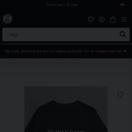
Åbent køb i 30 dage
Sikker levering til enhver postagent
Kun 59kr i fragt
Søg...
Ny side, anmod om en ny adgangskode for at logge ind her 💀
Hjem
Sortering
Tryck
Kåt glad & tacksam