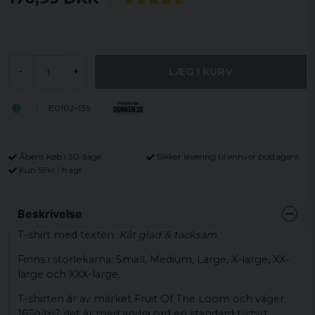
LÆG I KURV
-
+
E0102-135
Åbent køb i 30 dage
Sikker levering til enhver postagent
Kun 59kr i fragt
Beskrivelse
T-shirt med texten:
Kåt glad & tacksam.
Finns i storlekarna: Small, Medium, Large, X-large, XX-
large och XXX-large.
T-shirten är av märket Fruit Of The Loom och väger
165g/m2 det är med andra ord en standard t-shirt.