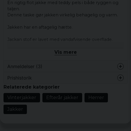
En rigtig flot jakke med teddy pels i både ryggen og
taljen.
Denne taske gør jakken virkelig behagelig og varm.
Jakken har en aftagelig hætte.
Jackan stof er lavet med vandafvisende overflade.
materialer:
Vis mere
Yderstof 65% polyester 35% bomuld
Foring 100% polyester
Anmeldelser (3)
Prishistorik
Jovo
Relaterede kategorier
for 2 år siden
Mycket bra jacka
Vinterjakker
Efterår jakker
Herrer
for 4 år siden
Jakker
Väldigt nöjd, bra kvalité och varm. Storlek
M passar mig perfekt, 177cm 68kg
Peter