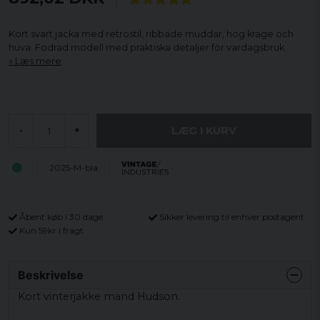
Kort svart jacka med retrostil, ribbade muddar, hög krage och
huva. Fodrad modell med praktiska detaljer för vardagsbruk.
Læs mere
LÆG I KURV
-
+
2025-M-bla
Åbent køb i 30 dage
Sikker levering til enhver postagent
Kun 59kr i fragt
Beskrivelse
Kort vinterjakke mand Hudson.