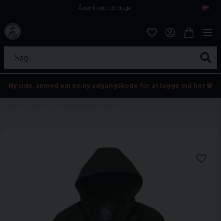
Åbent køb i 30 dage
Sikker levering til enhver postagent
Kun 59kr i fragt
Søg...
Ny side, anmod om en ny adgangskode for at logge ind her 💀
Hjem
Herrer
Kort jakke mand Hudson