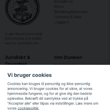
Kontakt os
Retur
Betalningsalternativ
Leverans & frakt
Logga in
Vi ger dig ett personligt
bemötande och snabb
service,
kontakta oss!
Juridiskt &
Om Dunken
Trygghet
Om Oddsailor
Blog
Købs- og leveringsvilkår
Vi bruger cookies
Omdömen och
Integritetspolicy (GDPR)
recensioner
Om cookies
Cookies kan bruges til personlig og ikke-personlig
Nyhedsbrev
annoncering. Vi bruger cookies for at sikre, at vores
Kundklubb.
hjemmeside fungerer, og for at give dig den bedste
oplevelse. Bekræft dit samtykke ved at trykke på
Företagsuppgifter
"Accepter alle" eller tilpas via indstillinger. Læs mere om
Odd Sailor AB
vores
cookiepolitik
.