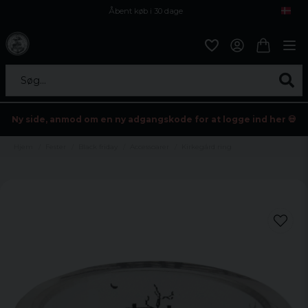
Åbent køb i 30 dage
Sikker levering til enhver postagent
Kun 59kr i fragt
Søg...
Ny side, anmod om en ny adgangskode for at logge ind her 💀
Hjem
Fester
Black friday
Accessoarer
Kirkegård ring