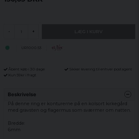
LÆG I KURV
-
+
UR1000.53
Åbent køb i 30 dage
Sikker levering til enhver postagent
Kun 59kr i fragt
Beskrivelse
På denne ring er konturerne på en kolsort kirkegård
med gravsten og flagermus som sværmer om natten.
Bredde:
6mm