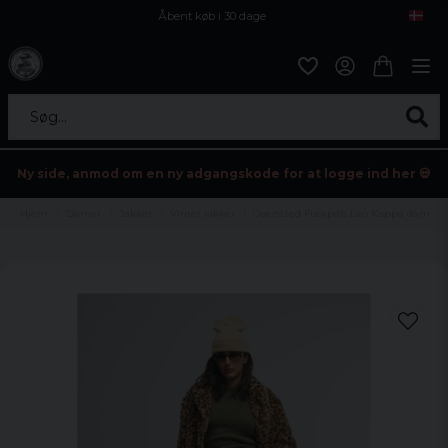
Åbent køb i 30 dage
Sikker levering til enhver postagent
Kun 59kr i fragt
Søg...
Ny side, anmod om en ny adgangskode for at logge ind her 💀
Hjem
Damer
Jakker
Vinter jakker
Oversized Fuskpäls Leo Kappa dam