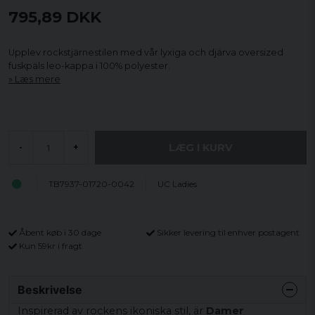
795,89 DKK
Upplev rockstjärnestilen med vår lyxiga och djärva oversized
fuskpäls leo-kappa i 100% polyester.
Læs mere
LÆG I KURV
-
+
TB7937-01720-0042
UC Ladies
Åbent køb i 30 dage
Sikker levering til enhver postagent
Kun 59kr i fragt
Beskrivelse
Inspirerad av rockens ikoniska stil, är
Damer