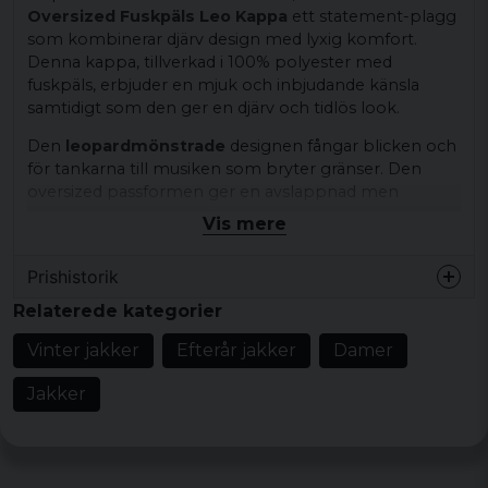
Oversized Fuskpäls Leo Kappa
ett statement-plagg
som kombinerar djärv design med lyxig komfort.
Denna kappa, tillverkad i 100% polyester med
fuskpäls, erbjuder en mjuk och inbjudande känsla
samtidigt som den ger en djärv och tidlös look.
Den
leopardmönstrade
designen fångar blicken och
för tankarna till musiken som bryter gränser. Den
oversized passformen ger en avslappnad men
samtidigt stilren silhuett, perfekt för att matcha med
Vis mere
både jeans och klänningar.
Prishistorik
Detaljer som de dolda fickorna och den diskreta
knäppningen säkerställer att funktion möter mode.
Relaterede kategorier
Detaljerna är noggrant utformade för att erbjuda både
värme och stil, vilket gör denna kappa till ett utmärkt
Vinter jakker
Efterår jakker
Damer
val för kyliga dagar.
Jakker
Gör varje dag till en rockkonsert med denna unika leo-
kappa och låt din stil tala för sig själv. Perfekt för alla
som vågar stå ut och omfamna en djärv look.