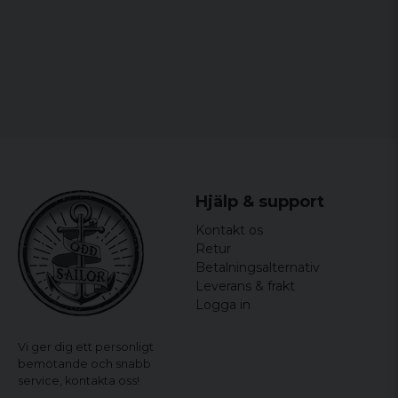
Specifikationer:
Material: 100% Polyester, Fuskpäls
Färg: Leopardmönster
Passform: Oversized
Stängning: Knapp
Fickor: Dolda sidofickor
Hjälp & support
Kontakt os
Retur
Betalningsalternativ
Leverans & frakt
Logga in
Vi ger dig ett personligt
bemötande och snabb
service,
kontakta oss!