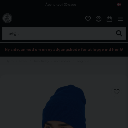
Åbent køb i 30 dage
Sikker levering til enhver postagent
Kun 59kr i fragt
Søg...
Ny side, anmod om en ny adgangskode for at logge ind her 💀
Hjem
Fester
Black friday
Accessoarer
Lang huer