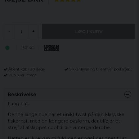
LÆG I KURV
-
+
1501KC
Åbent køb i 30 dage
Sikker levering til enhver postagent
Kun 59kr i fragt
Beskrivelse
Lang hat.
Denne lange hue har et unikt twist på den klassiske
fiskerhat, med en længere pasform, der tilføjer et
strejf af afslappet cool til din vintergarderobe.
Hatten er ikke kun stilfuld, den er også designet til at