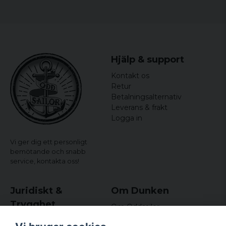
Hjälp & support
Kontakt os
Retur
Betalningsalternativ
Leverans & frakt
Logga in
Vi ger dig ett personligt
bemötande och snabb
service,
kontakta oss!
Juridiskt &
Om Dunken
Trygghet
Om Oddsailor
Blog
Købs- og leveringsvilkår