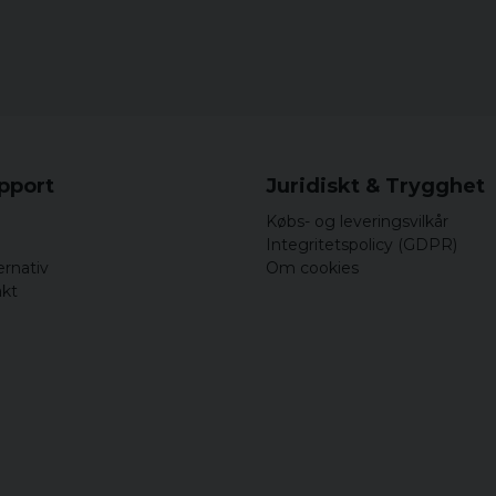
Nils Christian
for 5 år siden
Storleken var bra. Var
for 6 år siden
Snygg och skön mössa
upport
Juridiskt & Trygghet
Købs- og leveringsvilkår
Integritetspolicy (GDPR)
ernativ
Om cookies
akt