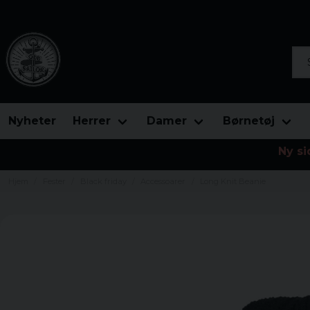
Søg
Nyheter
Herrer
Damer
Børnetøj
Ny si
Hjem
Fester
Black friday
Accessoarer
Long Knit Beanie