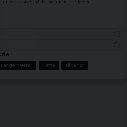
t er løst strikket, så det har en dejlig blød hat.
rier
Lange hætter
Hatte
Tilbehør
mössa. Bra i storleken. Rekommenderas.