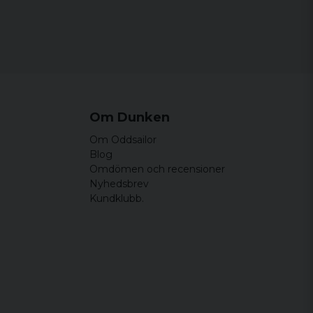
m och skön
!
Om Dunken
Om Oddsailor
Blog
Omdömen och recensioner
Nyhedsbrev
Kundklubb.