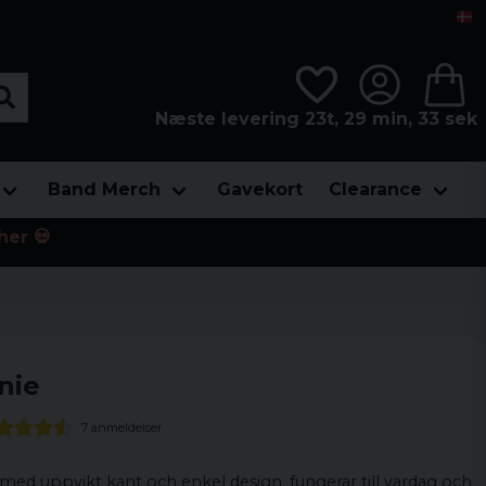
Næste levering 23t, 29 min, 32 sek
Band Merch
Gavekort
Clearance
her 💀
nie
7 anmeldelser
med uppvikt kant och enkel design. fungerar till vardag och