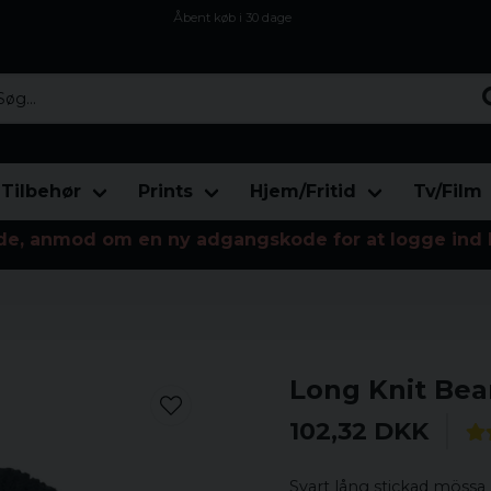
Åbent køb i 30 dage
Sikker levering til enhver postagent
Kun 59kr i fragt
...
Tilbehør
Prints
Hjem/Fritid
Tv/Film
de, anmod om en ny adgangskode for at logge ind 
Long Knit Bea
102,32 DKK
Svart lång stickad mössa 