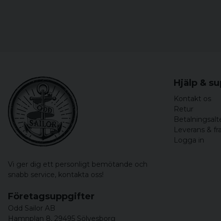
Hjälp & s
Kontakt os
Retur
Betalningsalt
Leverans & fr
Logga in
Vi ger dig ett personligt bemötande och
snabb service,
kontakta oss!
Företagsuppgifter
Odd Sailor AB
Hamnplan 8, 29495 Sölvesborg