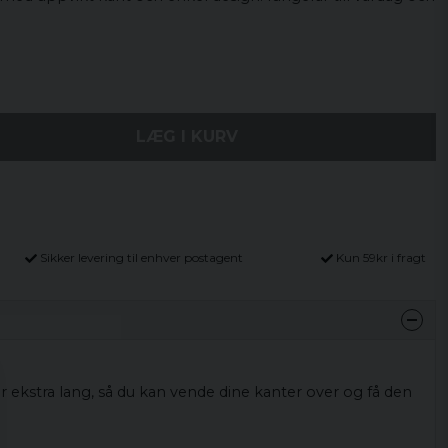
LÆG I KURV
Sikker levering til enhver postagent
Kun 59kr i fragt
er ekstra lang, så du kan vende dine kanter over og få den