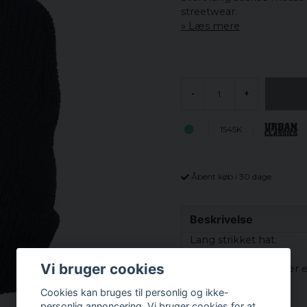
streetwear.
Læs mere
-
+
1545K
Åbent køb i 30 dage
Beskrivelse
Lang strikket hat.
Vi bruger cookies
Her har du en hat, der 
store vægt.
Cookies kan bruges til personlig og ikke-
personlig annoncering. Vi bruger cookies for at