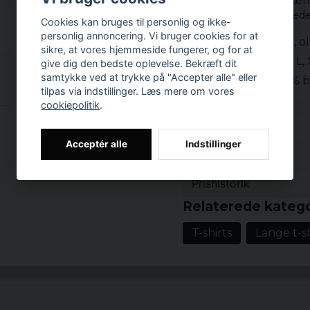
En t-shirt med kort ær
asymmetrisk kant neders
Cookies kan bruges til personlig og ikke-
personlig annoncering. Vi bruger cookies for at
Farve: sort, grå, 
sikre, at vores hjemmeside fungerer, og for at
Størrelse: S, M, L,
give dig den bedste oplevelse. Bekræft dit
samtykke ved at trykke på "Accepter alle" eller
Materiale: 100% 
tilpas via indstillinger. Læs mere om vores
Sex: Mr
cookiepolitik
.
Mønster: asymme
Acceptér alle
Indstillinger
Anmeldelser (6)
Prishistorik
Bo
Relaterede katego
for 2 år siden
Denna kommer jag köpa
T-shirts
Lange t-sh
Linda
for 5 år siden
Knepigt form. Returnera
Farshid