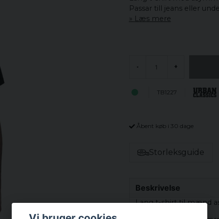
Passar till jeans eller unde
Læs mere
-
+
TB1227
Åbent køb i 30 dage
Storleksguide
Beskrivelse
Lang t-shirt til mænd 
Vi bruger cookies