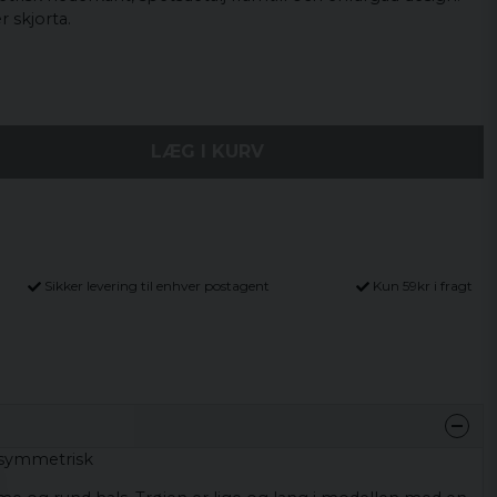
r skjorta.
LÆG I KURV
Sikker levering til enhver postagent
Kun 59kr i fragt
asymmetrisk