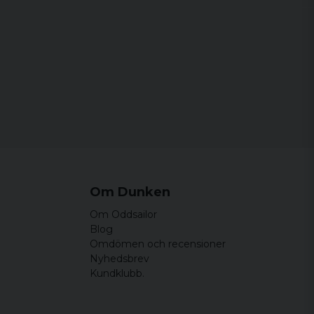
ars snygg
fler färger i Xxl. När de kommer köper jag
Om Dunken
ch skönaste t-shirt jag ägt!
Om Oddsailor
Blog
Omdömen och recensioner
Nyhedsbrev
Kundklubb.