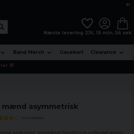
Næste levering 23t, 18 min, 55 sek
Band Merch
Gavekort
Clearance
her 💀
til mænd asymmetrisk
6 anmeldelser
risk nederkant, spetsdetalj framtill och enfärgad design.