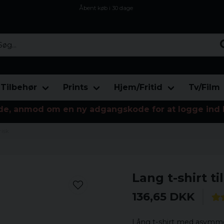
Åbent køb i 30 dage
Sikker levering til enhver postagent
Kun 59kr i fragt
...
Tilbehør
Prints
Hjem/Fritid
Tv/Film
de, anmod om en ny adgangskode for at logge ind 
risk
Lang t-shirt 
136,65 DKK
Lång t-shirt med asymmet