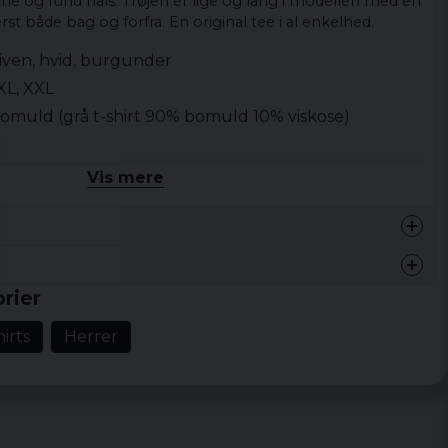
me og rund hals. Trøjen er lige og lang i modellen med en
t både bag og forfra. En original tee i al enkelhed.
oliven, hvid, burgunder
 XL, XXL
bomuld (grå t-shirt 90% bomuld 10% viskose)
trisk hæm og ryg
Vis mere
rier
 i andra färger
irts
Herrer
s tyvärr.