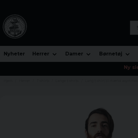
Søg
Nyheter
Herrer
Damer
Børnetøj
Ny si
Hjem
Herrer
T-shirts
Lange t-shirts
Lang t-shirt til mænd asymmet