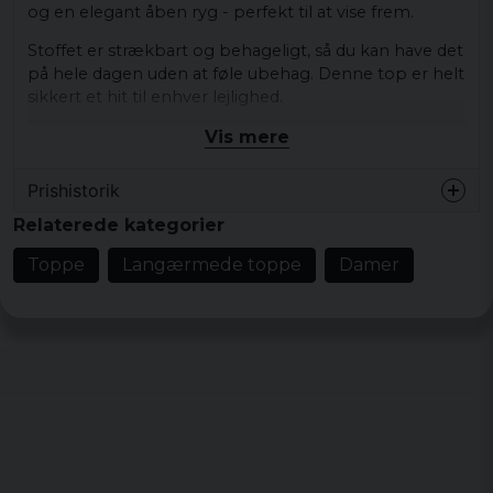
og en elegant åben ryg - perfekt til at vise frem.
Stoffet er strækbart og behageligt, så du kan have det
på hele dagen uden at føle ubehag. Denne top er helt
sikkert et hit til enhver lejlighed.
Vis mere
Materiale: 97% bomuld, 3% elastan.
Vægt: 180 gsm
Prishistorik
Størrelser: XS, S, M, L, XL, XXL, 3XL, 4XL og 5XL.
Relaterede kategorier
Farver: Sort
Køn kvinde
Toppe
Langærmede toppe
Damer