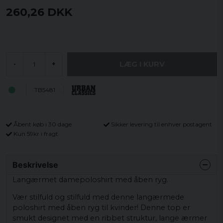
260,26 DKK
LÆG I KURV
-
+
TB5481
Åbent køb i 30 dage
Sikker levering til enhver postagent
Kun 59kr i fragt
Beskrivelse
Langærmet damepoloshirt med åben ryg.
Vær stilfuld og stilfuld med denne langærmede
poloshirt med åben ryg til kvinder! Denne top er
smukt designet med en ribbet struktur, lange ærmer