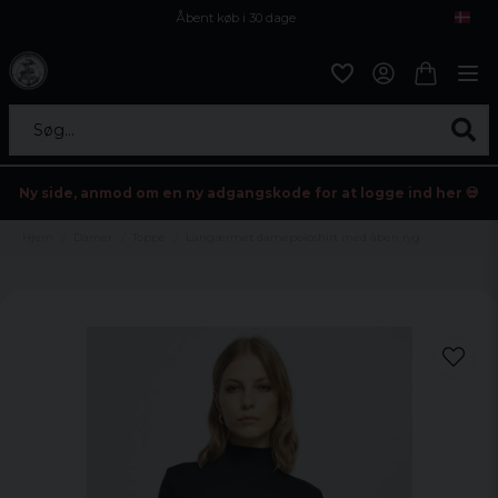
Åbent køb i 30 dage
Sikker levering til enhver postagent
Kun 59kr i fragt
Søg...
Ny side, anmod om en ny adgangskode for at logge ind her 💀
Hjem
Damer
Toppe
Langærmet damepoloshirt med åben ryg