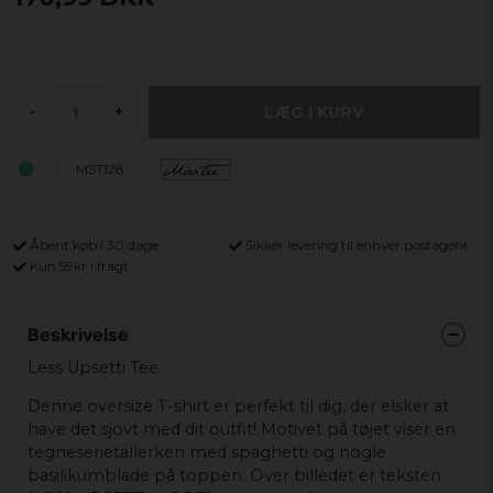
LÆG I KURV
-
+
MST128
Åbent køb i 30 dage
Sikker levering til enhver postagent
Kun 59kr i fragt
Beskrivelse
Less Upsetti Tee.
Denne oversize T-shirt er perfekt til dig, der elsker at
have det sjovt med dit outfit! Motivet på tøjet viser en
tegneserietallerken med spaghetti og nogle
basilikumblade på toppen. Over billedet er teksten