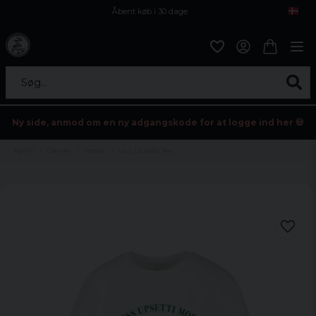
Åbent køb i 30 dage
Sikker levering til enhver postagent
Kun 59kr i fragt
Søg...
Ny side, anmod om en ny adgangskode for at logge ind her 💀
Hjem
Damer
Toppe
Less Upsetti Tee