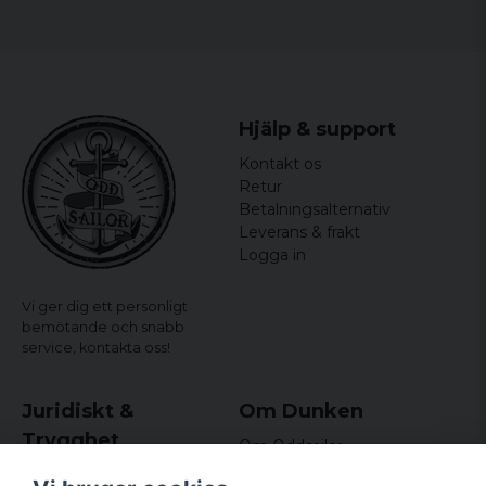
Hjälp & support
Kontakt os
Retur
Betalningsalternativ
Leverans & frakt
Logga in
Vi ger dig ett personligt
bemötande och snabb
service,
kontakta oss!
Juridiskt &
Om Dunken
Trygghet
Om Oddsailor
Blog
Købs- og leveringsvilkår