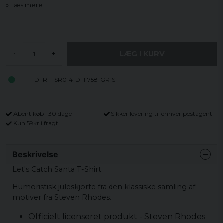
Læs mere
LÆG I KURV
-
+
DTR-1-SR014-DTF758-GR-S
Åbent køb i 30 dage
Sikker levering til enhver postagent
Kun 59kr i fragt
Beskrivelse
Let's Catch Santa T-Shirt.
Humoristisk juleskjorte fra den klassiske samling af
motiver fra Steven Rhodes.
Officielt licenseret produkt - Steven Rhodes