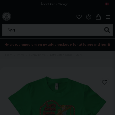
Åbent køb i 30 dage
Sikker levering til enhver postagent
Kun 59kr i fragt
Søg...
Ny side, anmod om en ny adgangskode for at logge ind her 💀
Hjem
Prints
Funny prints
Let's Catch Santa T-Shirt