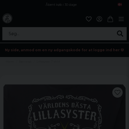
Åbent køb i 30 dage
Sikker levering til enhver postagent
Kun 59kr i fragt
Søg...
Ny side, anmod om en ny adgangskode for at logge ind her 💀
Hjem
Børnetøj
Lillasyster T-shirt