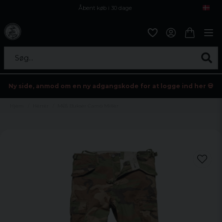
Åbent køb i 30 dage
Sikker levering til enhver postagent
Kun 59kr i fragt
Søg...
Ny side, anmod om en ny adgangskode for at logge ind her 💀
Hjem
Herrer
M65 Bukser Camo Miller