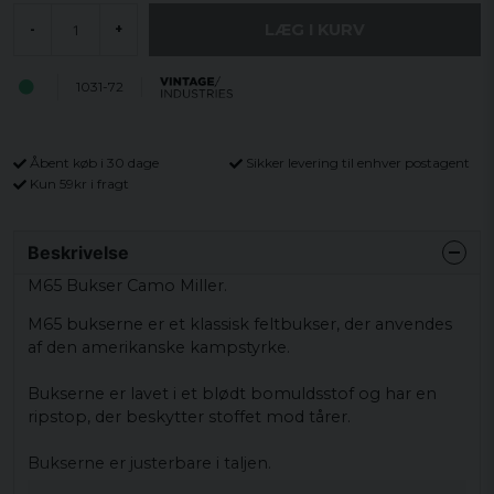
LÆG I KURV
-
+
1031-72
Åbent køb i 30 dage
Sikker levering til enhver postagent
Kun 59kr i fragt
Beskrivelse
M65 Bukser Camo Miller.
M65 bukserne er et klassisk feltbukser, der anvendes
af den amerikanske kampstyrke.
Bukserne er lavet i et blødt bomuldsstof og har en
ripstop, der beskytter stoffet mod tårer.
Bukserne er justerbare i taljen.