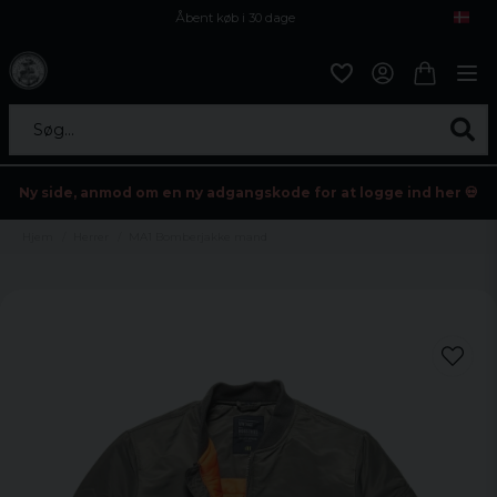
Åbent køb i 30 dage
Sikker levering til enhver postagent
Kun 59kr i fragt
Søg...
Ny side, anmod om en ny adgangskode for at logge ind her 💀
Hjem
Herrer
MA1 Bomberjakke mand