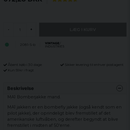
LÆG I KURV
-
+
2081-S-b
Åbent køb i 30 dage
Sikker levering til enhver postagent
Kun 59kr i fragt
Beskrivelse
MA1 Bomberjakke mand.
MA1 jakken er en bombefly jakke (også kendt som en
pilot jakke), der oprindeligt blev fremstillet af det
amerikanske luftvåben, og derefter begyndt at blive
fremstillet i midten af ​​50'erne.