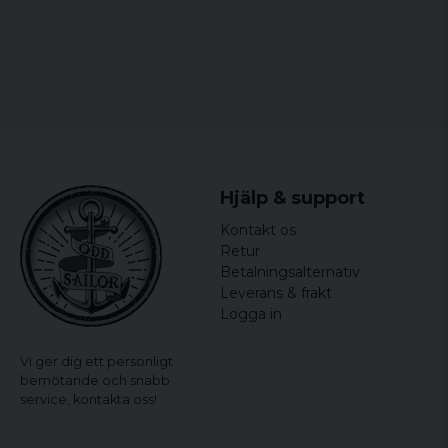
Materialer:
100% nylon på både foring og overtøj.
MA1 = Klassisk bomberjakke
Varm jakke
Slidstærk nylonstof
Hjälp & support
Kontakt os
Retur
Betalningsalternativ
Leverans & frakt
Logga in
Vi ger dig ett personligt
bemötande och snabb
service,
kontakta oss!