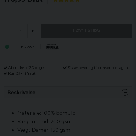
LÆG I KURV
-
+
E0138-9
Åbent køb i 30 dage
Sikker levering til enhver postagent
Kun 59kr i fragt
Beskrivelse
Materiale: 100% bomuld
Vægt mænd: 200 gsm
Vægt Damer: 150 gsm