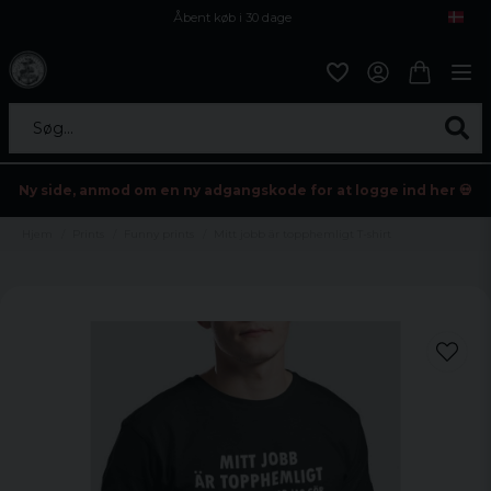
Åbent køb i 30 dage
Sikker levering til enhver postagent
Kun 59kr i fragt
Søg...
Ny side, anmod om en ny adgangskode for at logge ind her 💀
Hjem
Prints
Funny prints
Mitt jobb är topphemligt T-shirt