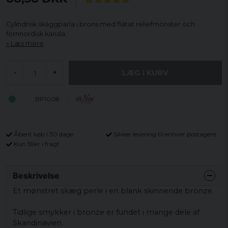
Cylindrisk skäggpärla i brons med flätat reliefmönster och
fornnordisk känsla.
Læs mere
LÆG I KURV
-
+
BP1008
Åbent køb i 30 dage
Sikker levering til enhver postagent
Kun 59kr i fragt
Beskrivelse
Et mønstret skæg perle i en blank skinnende bronze.
Tidlige smykker i bronze er fundet i mange dele af
Skandinavien.