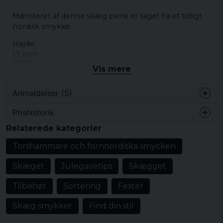
Mønsteret af denne skæg perle er taget fra et tidligt
nordisk smykke.
Højde:
13 mm
Vis mere
bredde:
8 mm
Anmeldelser (5)
Hulets diameter:
6 mm
Prishistorik
for 3 år siden
Relaterede kategorier
materialer:
Helle
bronze
Torshammare och fornnordiska smycken
for 4 år siden
Skæget
Julegavetips
Skægget
Vibeke
for 5 år siden
Tilbehør
Sortering
Fester
Tina
Skæg smykker
Find din stil
for 6 år siden