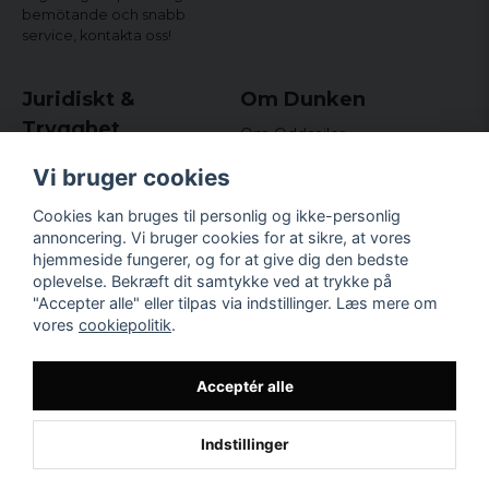
bemötande och snabb
service,
kontakta oss!
Juridiskt &
Om Dunken
Trygghet
Om Oddsailor
Blog
Købs- og leveringsvilkår
Vi bruger cookies
Omdömen och
Integritetspolicy (GDPR)
recensioner
Om cookies
Cookies kan bruges til personlig og ikke-personlig
Nyhedsbrev
annoncering. Vi bruger cookies for at sikre, at vores
Kundklubb.
hjemmeside fungerer, og for at give dig den bedste
oplevelse. Bekræft dit samtykke ved at trykke på
Företagsuppgifter
"Accepter alle" eller tilpas via indstillinger. Læs mere om
Odd Sailor AB
vores
cookiepolitik
.
Hamnplan 8, 29495
Sölvesborg
Org.nr: 559168-3791
Acceptér alle
Indstillinger