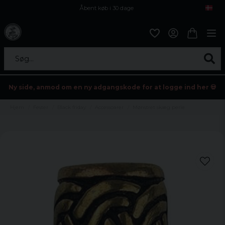
Åbent køb i 30 dage
Sikker levering til enhver postagent
Kun 59kr i fragt
Søg...
Ny side, anmod om en ny adgangskode for at logge ind her 💀
Hjem
Fester
Black friday
Accessoarer
Mønstret skæg perle