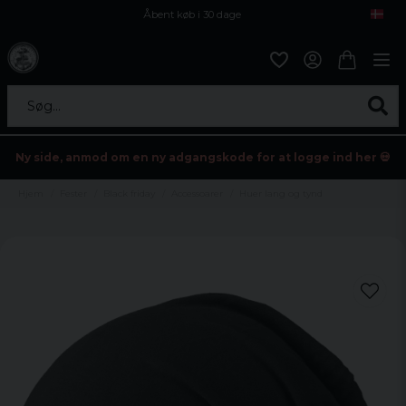
Åbent køb i 30 dage
Sikker levering til enhver postagent
Kun 59kr i fragt
Søg...
Ny side, anmod om en ny adgangskode for at logge ind her 💀
Hjem
Fester
Black friday
Accessoarer
Huer lang og tynd