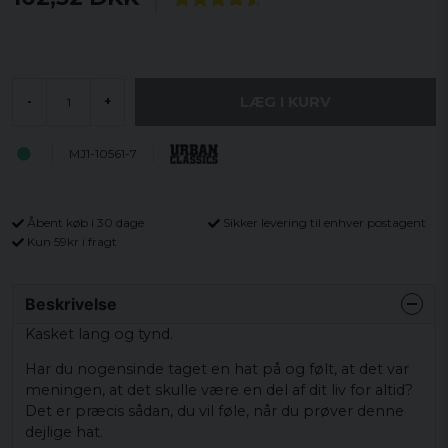
LÆG I KURV
-
+
MJ1-10561-7
Åbent køb i 30 dage
Sikker levering til enhver postagent
Kun 59kr i fragt
Beskrivelse
Kasket lang og tynd.
Har du nogensinde taget en hat på og følt, at det var
meningen, at det skulle være en del af dit liv for altid?
Det er præcis sådan, du vil føle, når du prøver denne
dejlige hat.