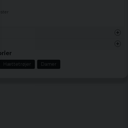
ster
rier
Hættetrøjer
Damer