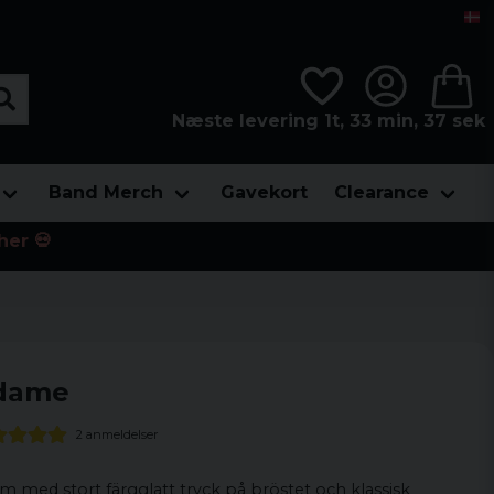
Næste levering 1t, 33 min, 36 sek
Band Merch
Gavekort
Clearance
her 💀
 dame
2 anmeldelser
m med stort färgglatt tryck på bröstet och klassisk