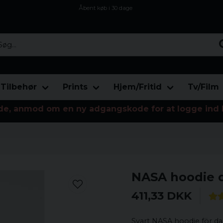
Åbent køb i 30 dage
Sikker levering til enhver postagent
Kun 59kr i fragt
...
Tilbehør
Prints
Hjem/Fritid
Tv/Film
de, anmod om en ny adgangskode for at logge ind 
NASA hoodie
411,33 DKK
Svart NASA hoodie för da