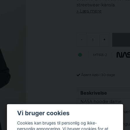
streetwear-känsla.
Læs mere
-
+
MT613-2
Åbent køb i 30 dage
Beskrivelse
NASA hoodie dame.
En fantastisk dame hæt
Vi bruger cookies
Cookies kan bruges til personlig og ikke-
Hoodien har en kæng
personlig annoncering. Vi bruger cookies for at