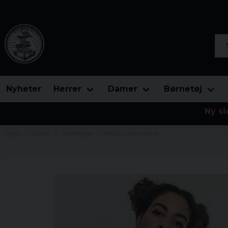
Søg
Nyheter
Herrer
Damer
Børnetøj
Ny si
Hjem
Damer
Hættetrøjer
NASA hoodie dame