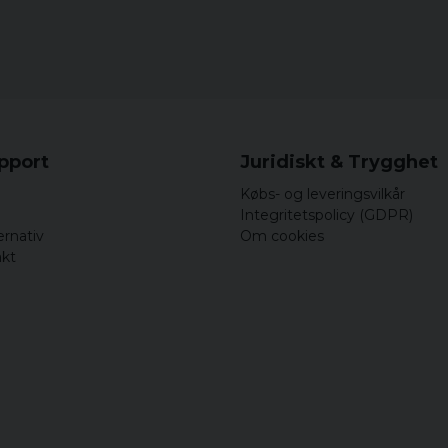
upport
Juridiskt & Trygghet
Købs- og leveringsvilkår
Integritetspolicy (GDPR)
ernativ
Om cookies
akt