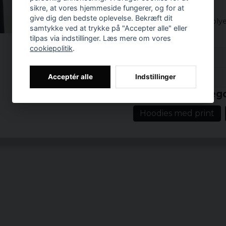
sikre, at vores hjemmeside fungerer, og for at
materialer:
give dig den bedste oplevelse. Bekræft dit
65% bomuld 35% polye
samtykke ved at trykke på "Accepter alle" eller
tilpas via indstillinger. Læs mere om vores
cookiepolitik
.
Anmeldelser (2)
Prishistorik
Acceptér alle
Indstillinger
Andreas
Relaterede katego
for 7 år siden
Hoodies med print
Nina
for 7 år siden