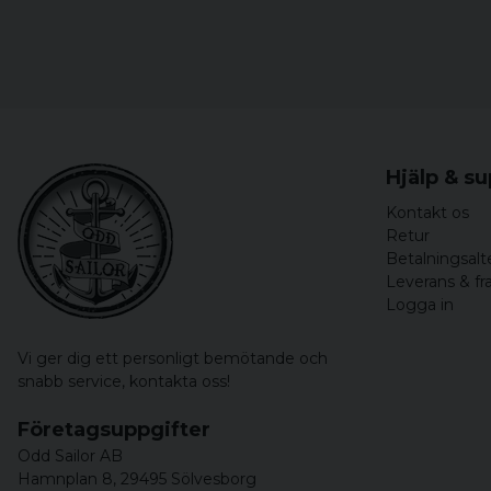
Hjälp & s
Kontakt os
Retur
Betalningsalt
Leverans & fr
Logga in
Vi ger dig ett personligt bemötande och
snabb service,
kontakta oss!
Företagsuppgifter
Odd Sailor AB
Hamnplan 8, 29495 Sölvesborg