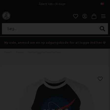
Åbent køb i 30 dage
Sikker levering til enhver postagent
Kun 59kr i fragt
Søg...
Ny side, anmod om en ny adgangskode for at logge ind her 💀
Hjem
Herrer
NASA logo 3/4 baseball tee