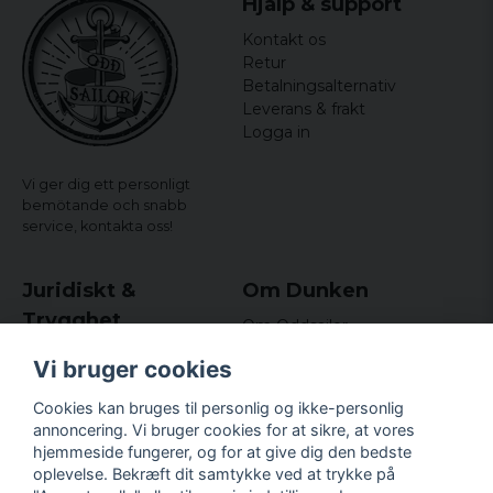
Hjälp & support
Køn: Mr.
Kontakt os
Farve: sort/hvid
Retur
Officielt licenserede merchandise
Betalningsalternativ
Leverans & frakt
Logga in
Vi ger dig ett personligt
bemötande och snabb
service,
kontakta oss!
Juridiskt &
Om Dunken
Trygghet
Om Oddsailor
Blog
Købs- og leveringsvilkår
Vi bruger cookies
Omdömen och
Integritetspolicy (GDPR)
recensioner
Om cookies
Cookies kan bruges til personlig og ikke-personlig
Nyhedsbrev
annoncering. Vi bruger cookies for at sikre, at vores
Kundklubb.
hjemmeside fungerer, og for at give dig den bedste
oplevelse. Bekræft dit samtykke ved at trykke på
Företagsuppgifter