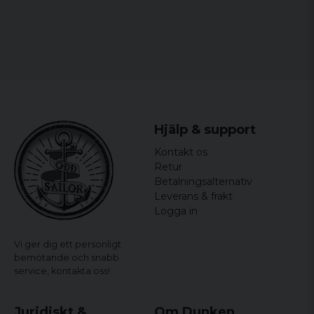
for 9 år siden
Susanne
Bredden mäts armhåla till armhåla och längden mäts
for 11 år siden
från högsta till lägsta punkt.
Tror att det kommer att bli en
uppskattad present :o)
Hjälp & support
Kontakt os
Retur
Betalningsalternativ
Leverans & frakt
Logga in
Vi ger dig ett personligt
bemötande och snabb
service,
kontakta oss!
Juridiskt &
Om Dunken