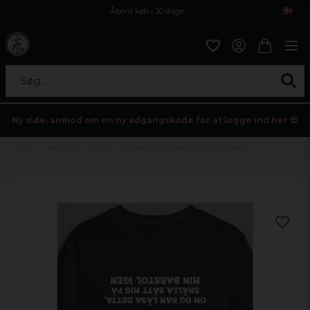
Åbent køb i 30 dage
Sikker levering til enhver postagent
Kun 59kr i fragt
Søg...
Ny side, anmod om en ny adgangskode for at logge ind her 💀
Hjem
Sortering
Tryck
Om du kan läsa detta..(upp och ner)