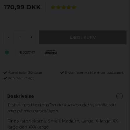
170,99 DKK
LÆG I KURV
-
+
E0257-17
Åbent køb i 30 dage
Sikker levering til enhver postagent
Kun 59kr i fragt
Beskrivelse
T-shirt med texten:
Om du kan läsa detta, snälla sätt
mig på min barstol igen.
Finns i storlekarna: Small, Medium, Large, X-large, XX-
large och XXX-large.