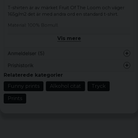
T-shirten är av märket Fruit Of The Loom och väger
165g/m2 det är med andra ord en standard t-shirt.
Material: 100% Bomull.
Storleksguide
Vis mere
Storlek
Bredd
Längd
Anmeldelser (5)
S
46 cm
68,5 cm
Prishistorik
for 4 år siden
Relaterede kategorier
M
48,5 cm
71 cm
Carl-magnus
Funny prints
Alkohol citat
Tryck
L
53,5 cm
73,5 cm
for 5 år siden
Perfekt
Prints
XL
59 cm
76 cm
Elisabeth Trygg
XXL
64 cm
78,5 cm
for 7 år siden
Blev jättebra, storleken passade perfekt.
81 cm
XXXL
68,5 cm
Roland