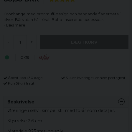
Öronhänge med öronmuff-design och hängande fjäderdetalj i
silver. Bärs utan hål i örat. Boho-inspirerad accessoar.
Læs mere
LÆG I KURV
-
+
OK18
Åbent køb i 30 dage
Sikker levering til enhver postagent
Kun 59kr i fragt
Beskrivelse
Øreringe i sølv i simpel stil med forår som detaljer.
Størrelse 2,6 cm
Materiale 925 sterling sølv