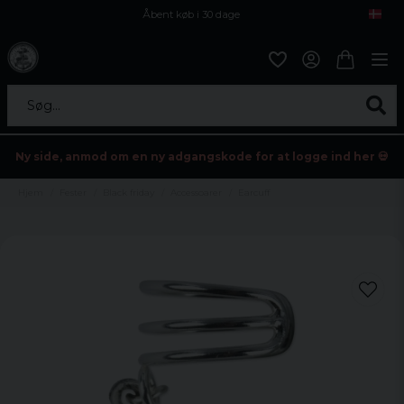
Åbent køb i 30 dage
Sikker levering til enhver postagent
Kun 59kr i fragt
Søg...
Ny side, anmod om en ny adgangskode for at logge ind her 💀
Hjem
Fester
Black friday
Accessoarer
Earcuff