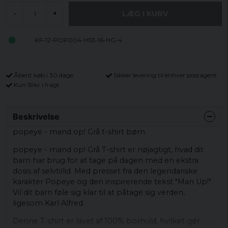
LÆG I KURV
-
+
KF-12-POP004-H53-16-HG-4
Åbent køb i 30 dage
Sikker levering til enhver postagent
Kun 59kr i fragt
Beskrivelse
popeye - mand op! Grå t-shirt børn
popeye - mand op! Grå T-shirt er nøjagtigt, hvad dit
barn har brug for at tage på dagen med en ekstra
dosis af selvtillid. Med presset fra den legendariske
karakter Popeye og den inspirerende tekst "Man Up!"
Vil dit barn føle sig klar til at påtage sig verden,
ligesom Karl Alfred.
Denne T-shirt er lavet af 100% bomuld, hvilket gør