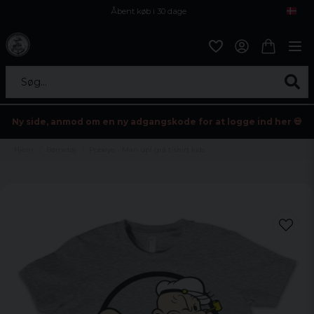
Åbent køb i 30 dage
Sikker levering til enhver postagent
Kun 59kr i fragt
Søg...
Ny side, anmod om en ny adgangskode for at logge ind her 💀
Hjem
Børnetøj
Popeye - Man up! grå t-shirt kids