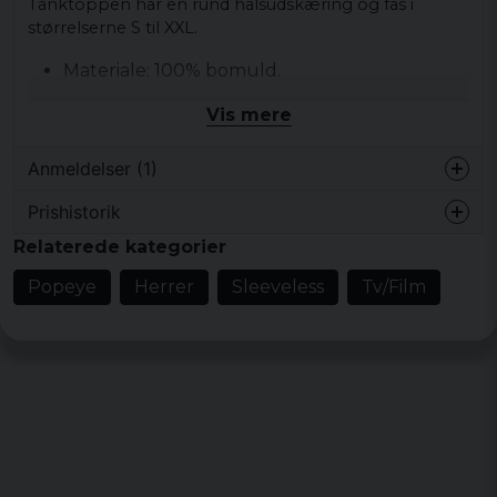
Tanktoppen har en rund halsudskæring og fås i
størrelserne S til XXL.
Materiale: 100% bomuld.
Officielt licenseret merchandise.
Vis mere
Størrelser: S, M, L, XL, XXL.
Køn: Herre.
Anmeldelser (1)
Prishistorik
Kent Ove
Relaterede kategorier
for 3 år siden
Popeye
Herrer
Sleeveless
Tv/Film