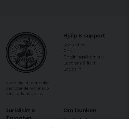
Hjälp & support
Kontakt os
Retur
Betalningsalternativ
Leverans & frakt
Logga in
Vi ger dig ett personligt
bemötande och snabb
service,
kontakta oss!
Juridiskt &
Om Dunken
Trygghet
Om Oddsailor
Blog
Købs- og leveringsvilkår