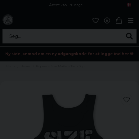
Åbent køb i 30 dage
Sikker levering til enhver postagent
Kun 59kr i fragt
Søg...
Ny side, anmod om en ny adgangskode for at logge ind her 💀
Hjem
Herrer
Popeye - Size Matters Tank Top