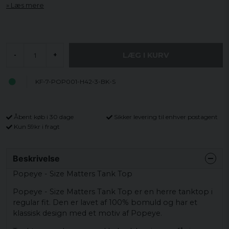
Læs mere
LÆG I KURV
-
+
KF-7-POP001-H42-3-BK-S
Åbent køb i 30 dage
Sikker levering til enhver postagent
Kun 59kr i fragt
Beskrivelse
Popeye - Size Matters Tank Top
Popeye - Size Matters Tank Top er en herre tanktop i
regular fit. Den er lavet af 100% bomuld og har et
klassisk design med et motiv af Popeye.