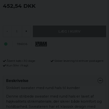
452,54 DKK
LÆG I KURV
-
+
TB6106
Åbent køb i 30 dage
Sikker levering til enhver postagent
Kun 59kr i fragt
Beskrivelse
Strikket sweater med rund hals til kvinder
Denne stribede sweater med rund hals er lavet af
højkvalitets strikmateriale, der sikrer både komfort og
holdbarhed. Sweateren har et klassisk design med