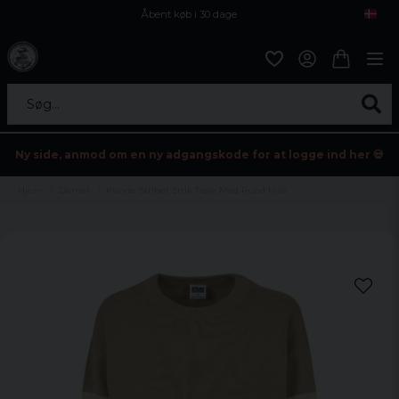
Åbent køb i 30 dage
Sikker levering til enhver postagent
Kun 59kr i fragt
Søg...
Ny side, anmod om en ny adgangskode for at logge ind her 💀
Hjem
Damer
Kvinde Stribet Strik Trøje Med Rund Hals