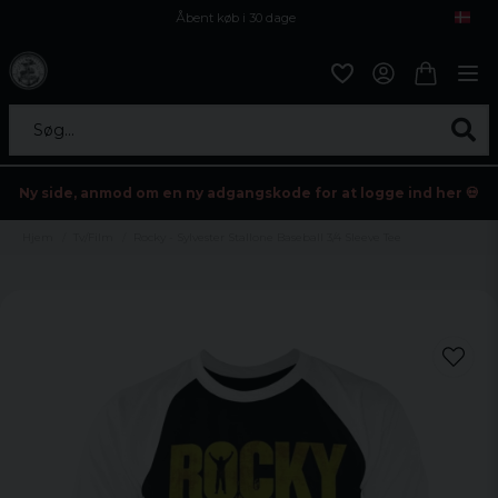
Åbent køb i 30 dage
Sikker levering til enhver postagent
Kun 59kr i fragt
Søg...
Ny side, anmod om en ny adgangskode for at logge ind her 💀
Hjem
Tv/Film
Rocky - Sylvester Stallone Baseball 3/4 Sleeve Tee