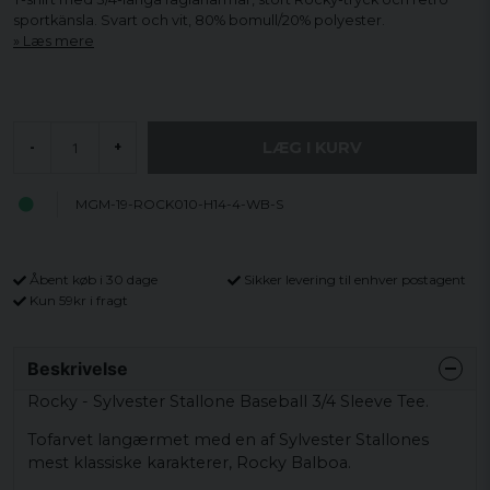
sportkänsla. Svart och vit, 80% bomull/20% polyester.
Læs mere
LÆG I KURV
-
+
MGM-19-ROCK010-H14-4-WB-S
Åbent køb i 30 dage
Sikker levering til enhver postagent
Kun 59kr i fragt
Beskrivelse
Rocky - Sylvester Stallone Baseball 3/4 Sleeve Tee.
Tofarvet langærmet med en af ​​Sylvester Stallones
mest klassiske karakterer, Rocky Balboa.