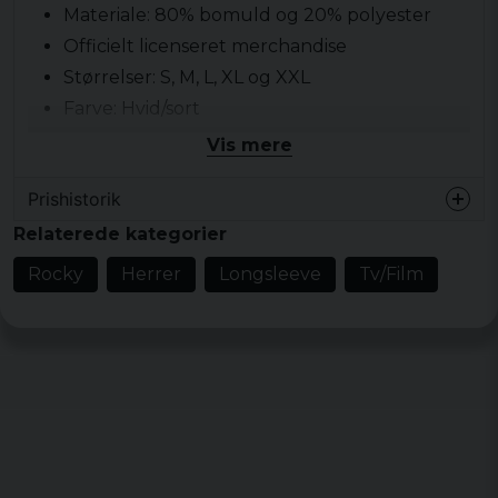
Materiale: 80% bomuld og 20% ​​polyester
Officielt licenseret merchandise
Størrelser: S, M, L, XL og XXL
Farve: Hvid/sort
Vis mere
Prishistorik
Relaterede kategorier
Rocky
Herrer
Longsleeve
Tv/Film