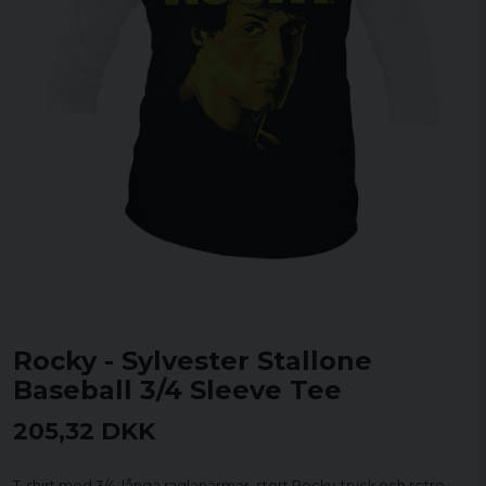
Rocky - Sylvester Stallone
Baseball 3/4 Sleeve Tee
205,32 DKK
T-shirt med 3/4-långa raglanärmar, stort Rocky-tryck och retro