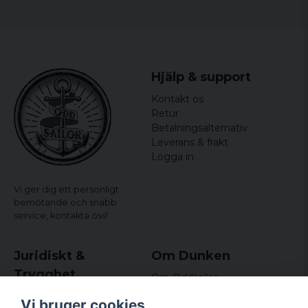
Hjälp & support
Kontakt os
Retur
Betalningsalternativ
Leverans & frakt
Logga in
Vi ger dig ett personligt
bemötande och snabb
service,
kontakta oss!
Juridiskt &
Om Dunken
Trygghet
Om Oddsailor
Blog
Købs- og leveringsvilkår
Vi bruger cookies
Omdömen och