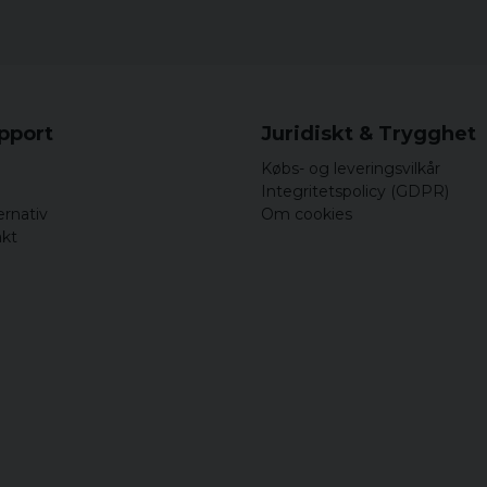
upport
Juridiskt & Trygghet
Købs- og leveringsvilkår
Integritetspolicy (GDPR)
ernativ
Om cookies
akt