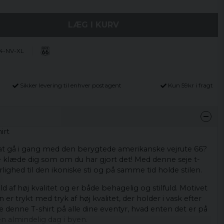
LÆG I KURV
4-NV-XL
Sikker levering til enhver postagent
Kun 59kr i fragt
irt
at gå i gang med den berygtede amerikanske vejrute 66?
e klæde dig som om du har gjort det! Med denne seje t-
rlighed til den ikoniske sti og på samme tid holde stilen.
ld af høj kvalitet og er både behagelig og stilfuld. Motivet
 er trykt med tryk af høj kvalitet, der holder i vask efter
e denne T-shirt på alle dine eventyr, hvad enten det er på
en almindelig dag i byen.