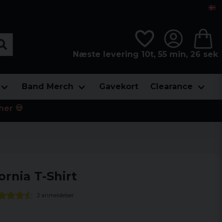
Næste levering 10t, 55 min, 26 sek
Band Merch
Gavekort
Clearance
her 💀
ornia T-Shirt
2 anmeldelser