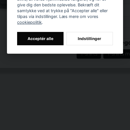
give dig den bedste oplevelse. Bekræft dit
Selvom du ikke har chan
samtykke ved at trykke på "Accepter alle" eller
stadig få dig til at dr
tilpas via indstillinger. Læs mere om vores
undervejs. Derudover vil
Anmeldelser (2)
cookiepolitik
.
vores yndlingsfilm.
Prishistorik
Officielt license
for 3 år siden
Acceptér alle
Indstillinger
Relaterede katego
Materiale: 100%
Susanne
Eventuelt smelte
T-shirts
T-shirts 
for 3 år siden
polyester
Størrelser: S, M, 
Køn: Mr.