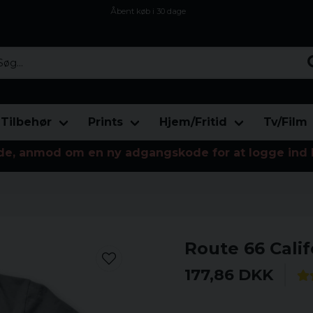
Åbent køb i 30 dage
Sikker levering til enhver postagent
Kun 59kr i fragt
...
Tilbehør
Prints
Hjem/Fritid
Tv/Film
de, anmod om en ny adgangskode for at logge ind 
Route 66 Calif
177,86 DKK