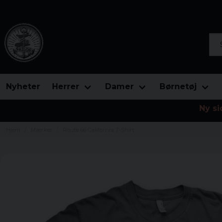
Søg
Nyheter
Herrer
Damer
Børnetøj
Ny si
Hjem
Mærker
Route 66 California T-Shirt