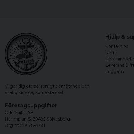
Hjälp & s
Kontakt os
Retur
Betalningsalt
Leverans & fr
Logga in
Vi ger dig ett personligt bemötande och
snabb service,
kontakta oss!
Företagsuppgifter
Odd Sailor AB
Hamnplan 8, 29495 Sölvesborg
Org.nr: 559168-3791