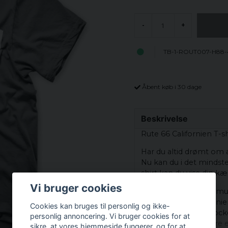
-
+
TB-1-ROUT007-H88-
Åbent køb i 30 dage
Beskrivelse
Rute 66 Californien T-sh
Har du altid drømt om 
Nu kan du i det mindst
shirt kan du vise din kæ
Vi bruger cookies
T-shirt er lavet af bomu
med rute 66 i Californien
Cookies kan bruges til personlig og ikke-
vask. Så nu kan du rock
personlig annoncering. Vi bruger cookies for at
en road trip eller bare 
sikre, at vores hjemmeside fungerer, og for at