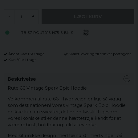
LÆG I KURV
-
+
TB-37-ROUT016-H75-6-BK-S
Åbent køb i 30 dage
Sikker levering til enhver postagent
Kun 59kr i fragt
Beskrivelse
Rute 66 Vintage Spark Epic Hoodie
Velkommen til rute 66 - hvor vejen er lige så vigtig
som destinationen! Vores vintage Spark Epic Hoodie
er ikke kun en sweater, det er en livsstil. Ligesom
vores ikoniske sti er denne hættetrøje kendt for at
være robust, holdbar og fuld af eventyr.
Med sit unikke design med tændrør med vinger på