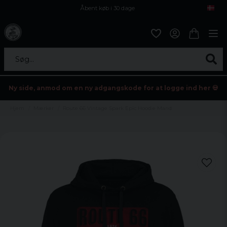
Åbent køb i 30 dage
Sikker levering til enhver postagent
Kun 59kr i fragt
Søg...
Ny side, anmod om en ny adgangskode for at logge ind her 💀
Hjem
Mærker
Route 66 Vintage Spark Epic Hoodie Mand