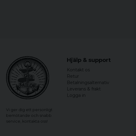
4XL
W42
111 cm
64 cm
Kathleen
for 3 år siden
5XL
W44
116 cm
65 cm
Niklas
6XL
W46
121 cm
66 cm
for 3 år siden
7XL
W48
126 cm
67 cm
Ulf
for 4 år siden
Elbachir
Hjälp & support
for 4 år siden
Kontakt os
Denny
Retur
for 4 år siden
Betalningsalternativ
Bra storlek o kvalite
Leverans & frakt
Logga in
Robert
for 4 år siden
Vi ger dig ett personligt
Så sjukt sköna å snygga??
bemötande och snabb
service,
kontakta oss!