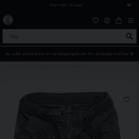
Åbent køb i 30 dage
Sikker levering til enhver postagent
Kun 59kr i fragt
Søg...
Ny side, anmod om en ny adgangskode for at logge ind her 💀
Hjem
Herrer
Savage vintage shorts darkcamo