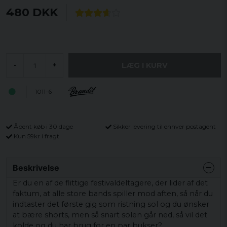
480 DKK
LÆG I KURV
-
+
1011-6
Åbent køb i 30 dage
Sikker levering til enhver postagent
Kun 59kr i fragt
Beskrivelse
Er du
en af de
flittige
festivaldeltagere
, der lider af
det
faktum, at
alle store
bands spiller
mod
aften, så
når
du
indtaster det første
gig
som
ristning
sol
og
du ønsker
at bære
shorts
, men så snart
solen går
ned, så
vil
det
kolde
og
du har brug for
en
par bukser
?