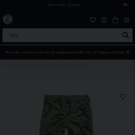
Åbent køb i 30 dage
Sikker levering til enhver postagent
Kun 59kr i fragt
Søg...
Ny side, anmod om en ny adgangskode for at logge ind her 💀
Hjem
Herrer
Savannah delelige bukser og shorts