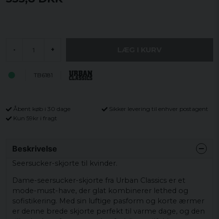
LÆG I KURV
-
+
TB6181
Åbent køb i 30 dage
Sikker levering til enhver postagent
Kun 59kr i fragt
Beskrivelse
Seersucker-skjorte til kvinder.
Dame-seersucker-skjorte fra Urban Classics er et
mode-must-have, der glat kombinerer lethed og
sofistikering. Med sin luftige pasform og korte ærmer
er denne brede skjorte perfekt til varme dage, og den