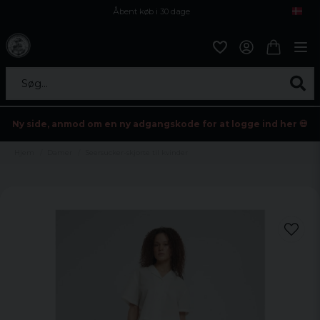
Åbent køb i 30 dage
Sikker levering til enhver postagent
Kun 59kr i fragt
Søg...
Ny side, anmod om en ny adgangskode for at logge ind her 💀
Hjem
Damer
Seersucker-skjorte til kvinder