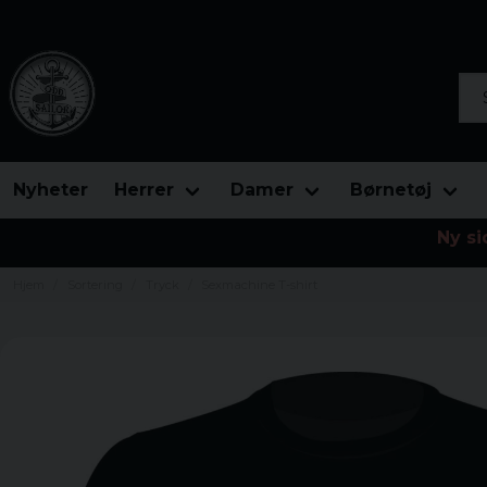
Søg
Nyheter
Herrer
Damer
Børnetøj
Ny si
Hjem
Sortering
Tryck
Sexmachine T-shirt