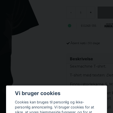
-
+
E0263-135
Åbent køb i 30 dage
Beskrivelse
Sexmachine T-shirt.
T-shirt med texten:
Det 
Finns i storlekarna: S, M,
Vi bruger cookies
T-shirten är av märket
ord en standard t-shirt.
Cookies kan bruges til personlig og ikke-
personlig annoncering. Vi bruger cookies for at
Material: 100% Bomull.
sikre, at vores hjemmeside fungerer, og for at