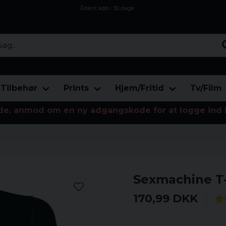
Åbent køb i 30 dage
Sikker levering til enhver postagent
Kun 59kr i fragt
...
Tilbehør
Prints
Hjem/Fritid
Tv/Film
de, anmod om en ny adgangskode for at logge ind 
Sexmachine T-
170,99 DKK