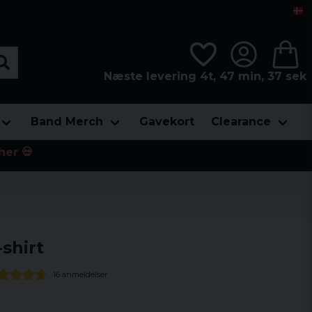
Næste levering 4t, 47 min, 37 sek
Band Merch
Gavekort
Clearance
her 💀
shirt
16 anmeldelser