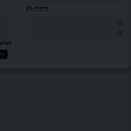
Bredd
Längd
Vis mere
46 cm
68,5 cm
48,5 cm
71 cm
53,5 cm
73,5 cm
rier
större text
ts
59 cm
76 cm
64 cm
78,5 cm
81 cm
68,5 cm
ll armhåla och längden mäts från högsta till lägsta