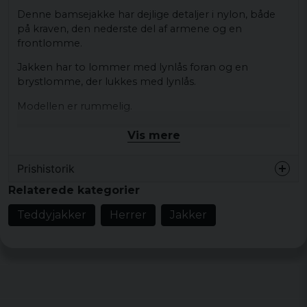
Denne bamsejakke har dejlige detaljer i nylon, både
på kraven, den nederste del af armene og en
frontlomme.
Jakken har to lommer med lynlås foran og en
brystlomme, der lukkes med lynlås.
Modellen er rummelig.
Farve: trækamera, midnat blå
Vis mere
Størrelse: S, M, L, XL, XXL, 3XL, 4XL, 5XL
Prishistorik
Materiale: 100% polyester
Relaterede kategorier
Teddyjakker
Herrer
Jakker