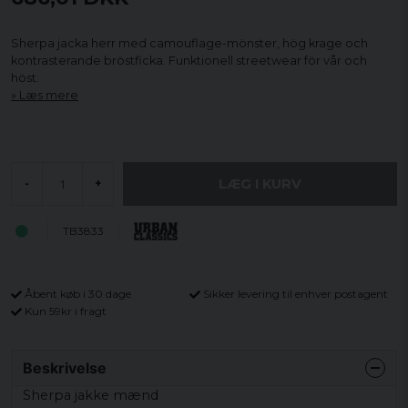
Sherpa jacka herr med camouflage-mönster, hög krage och
kontrasterande bröstficka. Funktionell streetwear för vår och
höst.
Læs mere
LÆG I KURV
-
+
TB3833
Åbent køb i 30 dage
Sikker levering til enhver postagent
Kun 59kr i fragt
Beskrivelse
Sherpa jakke mænd