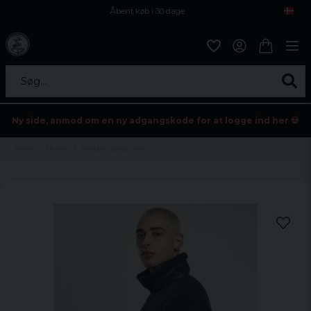
Åbent køb i 30 dage
Sikker levering til enhver postagent
Kun 59kr i fragt
Søg...
Ny side, anmod om en ny adgangskode for at logge ind her 💀
Hjem
Herrer
Sherpa jacket men