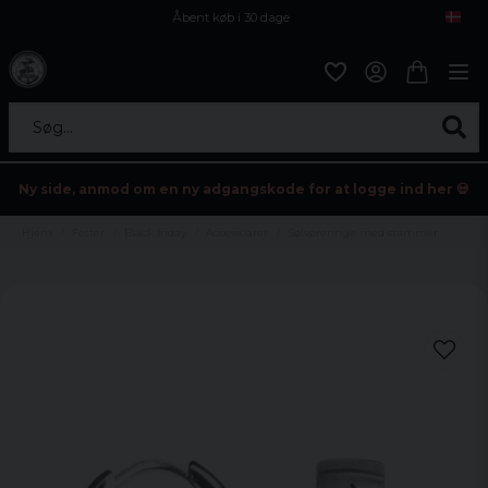
Åbent køb i 30 dage
Sikker levering til enhver postagent
Kun 59kr i fragt
Søg...
Ny side, anmod om en ny adgangskode for at logge ind her 💀
Hjem
Fester
Black friday
Accessoarer
Sølvøreringe med stammer