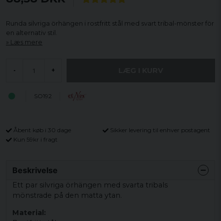
Runda silvriga örhängen i rostfritt stål med svart tribal-mönster för
en alternativ stil.
Læs mere
LÆG I KURV
-
+
SO192
Åbent køb i 30 dage
Sikker levering til enhver postagent
Kun 59kr i fragt
Beskrivelse
Ett par silvriga örhängen med svarta tribals
mönstrade på den matta ytan.
Material: