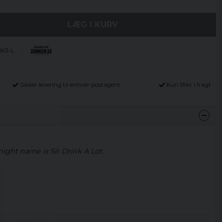
LÆG I KURV
K3-L
Sikker levering til enhver postagent
Kun 59kr i fragt
ight name is Sir Drink A Lot.