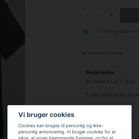
-
+
E0079-OK0067-W-M
Åbent køb i 30 dage
Beskrivelse
Sir Drink A Lot T-shirt.
T-shirt med print:
My kn
Materialer:
Vi bruger cookies
100% bomuld
Cookies kan bruges til personlig og ikke-
Men:
personlig annoncering. Vi bruger cookies for at
sikre, at vores hjemmeside fungerer, og for at