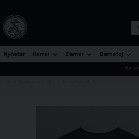
Søg
Nyheter
Herrer
Damer
Børnetøj
Ny si
Hjem
Sortering
Tryck
Sir Drink A Lot T-shirt