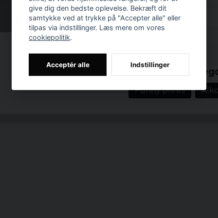
Size
give dig den bedste oplevelse. Bekræft dit
samtykke ved at trykke på "Accepter alle" eller
S
tilpas via indstillinger. Læs mere om vores
Anmeldelser (3)
cookiepolitik
.
M
Prishistorik
L
for 5 år siden
Acceptér alle
Indstillinger
Relaterede katego
XL
Linnéa
Funny prints
Alko
for 7 år siden
XXL
for 7 år siden
3XL
4XL
5XL
Ladies: