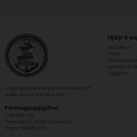
Hjälp & s
Kontakt os
Retur
Betalningsalt
Leverans & fr
Logga in
Vi ger dig ett personligt bemötande och
snabb service,
kontakta oss!
Företagsuppgifter
Odd Sailor AB
Hamnplan 8, 29495 Sölvesborg
Org.nr: 559168-3791