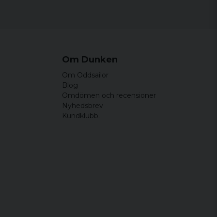
Width
Length
44 cm
64,5 cm
46,5 cm
65,5 cm
Om Dunken
49 cm
66,5 cm
Om Oddsailor
51,5 cm
67,5 cm
Blog
Omdömen och recensioner
54 cm
68,5 cm
Nyhedsbrev
Kundklubb.