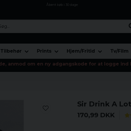
Åbent køb i 30 dage
Sikker levering til enhver postagent
Kun 59kr i fragt
...
Tilbehør
Prints
Hjem/Fritid
Tv/Film
de, anmod om en ny adgangskode for at logge ind 
Sir Drink A Lot
170,99 DKK