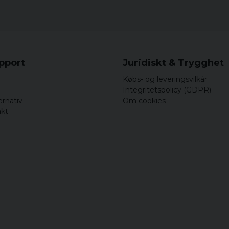
Size
S
M
upport
Juridiskt & Trygghet
L
Købs- og leveringsvilkår
XL
Integritetspolicy (GDPR)
ernativ
Om cookies
XXL
akt