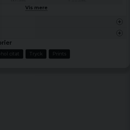
Width
Length
Vis mere
46 cm
68,5 cm
48,5 cm
71 cm
54,5 cm
73,5 cm
rier
59 cm
76 cm
hol citat
Tryck
Prints
64 cm
78,5 cm
68,5 cm
81 cm
73 cm
83,5 cm
77,5 cm
86 cm