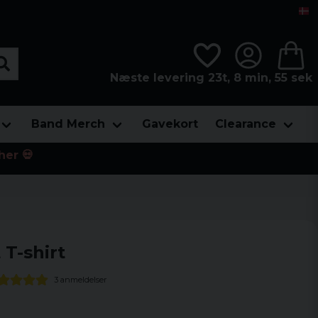
Næste levering 23t, 8 min, 55 sek
Band Merch
Gavekort
Clearance
her 💀
 T-shirt
3 anmeldelser