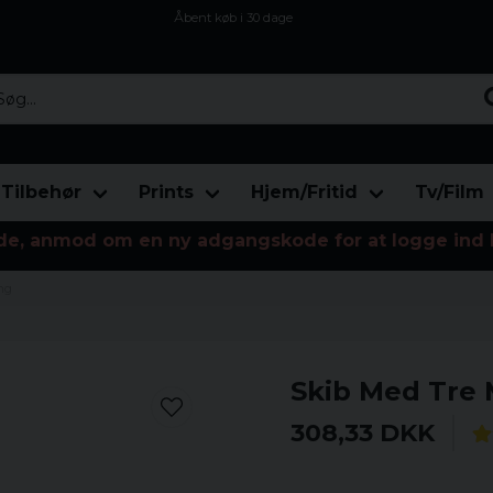
Åbent køb i 30 dage
Sikker levering til enhver postagent
Kun 59kr i fragt
...
Tilbehør
Prints
Hjem/Fritid
Tv/Film
de, anmod om en ny adgangskode for at logge ind 
ng
Skib Med Tre 
308,33 DKK