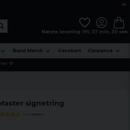
Næste levering 19t, 37 min, 28 sek
Band Merch
Gavekort
Clearance
her 💀
Master signetring
1 anmeldelser