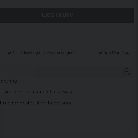
LÆG I KURV
Sikker levering til enhver postagent
Kun 59kr i fragt
netring.
 skib, der trækker ud fra fairway.
t med mønster af en hampsnor.