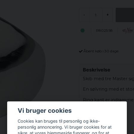
-
+
R8025.58
Åbent køb i 30 dage
Beskrivelse
Skib med tre Master sig
En sølvring med et stort
Ring kant er indramme
Vi bruger cookies
Mål:
Ca. 2,1 cm
Cookies kan bruges til personlig og ikke-
personlig annoncering. Vi bruger cookies for at
Materialer:
sikre, at vores hjemmeside fungerer, og for at
925 Sterling Sølv