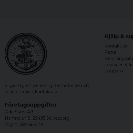
Hjälp & s
Kontakt os
Retur
Betalningsalt
Leverans & fr
Logga in
Vi ger dig ett personligt bemötande och
snabb service,
kontakta oss!
Företagsuppgifter
Odd Sailor AB
Hamnplan 8, 29495 Sölvesborg
Org.nr: 559168-3791