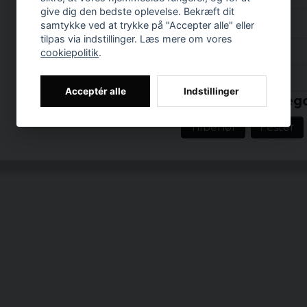
give dig den bedste oplevelse. Bekræft dit
samtykke ved at trykke på "Accepter alle" eller
tilpas via indstillinger. Læs mere om vores
Anmeldelser (1)
cookiepolitik
.
Prishistorik
for 7 år siden
Acceptér alle
Indstillinger
Relaterede katego
Tilbehør
Fester