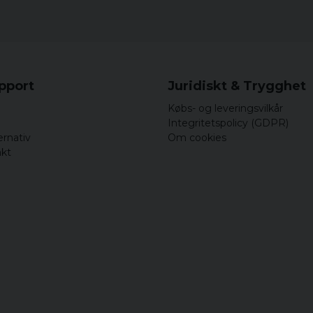
upport
Juridiskt & Trygghet
Købs- og leveringsvilkår
Integritetspolicy (GDPR)
ernativ
Om cookies
akt