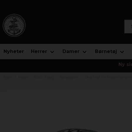
Søg
Nyheter
Herrer
Damer
Børnetøj
Ny si
Hjem
Fester
Black friday
Accessoarer
Skib Med Tre Master signetri