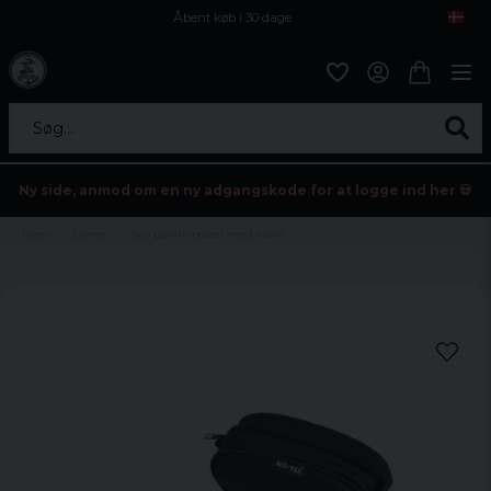
Åbent køb i 30 dage
Sikker levering til enhver postagent
Kun 59kr i fragt
Søg...
Ny side, anmod om en ny adgangskode for at logge ind her 💀
Hjem
Damer
Sko poleringssæt med taske