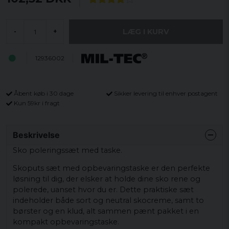
LÆG I KURV
-
+
12936002
Åbent køb i 30 dage
Sikker levering til enhver postagent
Kun 59kr i fragt
Beskrivelse
Sko poleringssæt med taske.
Skoputs sæt med opbevaringstaske er den perfekte
løsning til dig, der elsker at holde dine sko rene og
polerede, uanset hvor du er. Dette praktiske sæt
indeholder både sort og neutral skocreme, samt to
børster og en klud, alt sammen pænt pakket i en
kompakt opbevaringstaske.