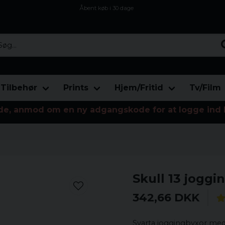
Åbent køb i 30 dage
Sikker levering til enhver postagent
Kun 59kr i fragt
...
Tilbehør
Prints
Hjem/Fritid
Tv/Film
de, anmod om en ny adgangskode for at logge ind 
Skull 13 jogg
342,66 DKK
Svarta joggingbyxor med b