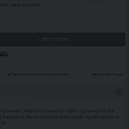
la i flera storlekar.
LÆG I KURV
Sikker levering til enhver postagent
Kun 59kr i fragt
gingbukser med bred manchet i taljen og manchet ved
 bagside er der konturerne af en spade og på toppen er
 13.