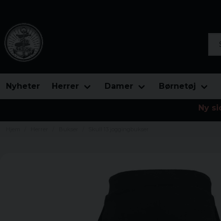
Søg
Nyheter
Herrer
Damer
Børnetøj
Ny si
Hjem
Herrer
Bukser
Skull 13 joggingbukser