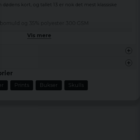
dødens kort, og tallet 13 er nok det mest klassiske
bomuld og 35% polyester 300 GSM
 bukser herre
Vis mere
 L, XL, XXL, 3XL, 4XL og 5XL
rier
er
Prints
Bukser
Skulls