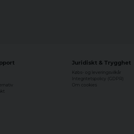
for 9 år siden
Kristina
for 10 år siden
Petra
for 11 år siden
upport
Juridiskt & Trygghet
Købs- og leveringsvilkår
Integritetspolicy (GDPR)
ernativ
Om cookies
akt