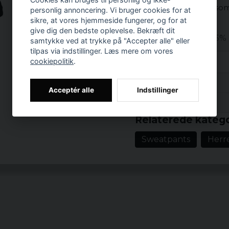
Spader Es er kendt som 
personlig annoncering. Vi bruger cookies for at
uheldsnummer.
sikre, at vores hjemmeside fungerer, og for at
give dig den bedste oplevelse. Bekræft dit
Materiale: 65% 
samtykke ved at trykke på "Accepter alle" eller
tilpas via indstillinger. Læs mere om vores
Kategori: Bløde
cookiepolitik
.
Størrelser: S, M,
Farve: Sort
Anmeldelser (7)
Acceptér alle
Indstillinger
Prishistorik
Patrik
Relaterede katego
for 3 år siden
Sweatpants
Herr
for 5 år siden
Tobias Bergström
for 6 år siden
Petra
for 7 år siden
Petra