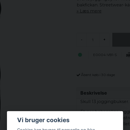
bakfickan. Streetwear-käns
Læs mere
-
+
E0004-VB1-S
Åbent køb i 30 dage
Beskrivelse
Skull 13 joggingbukser.
Et par behagelige jog
benenderne. På venstre
Vi bruger cookies
der et kranie med tallet
Cookies kan bruges til personlig og ikke-