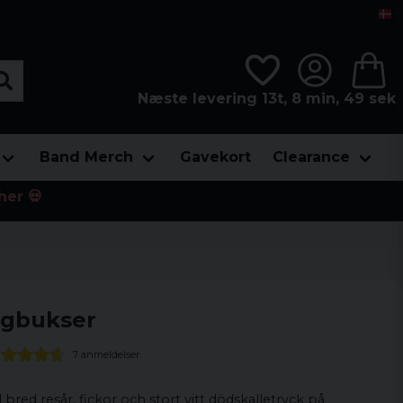
Næste levering 13t, 8 min, 49 sek
Band Merch
Gavekort
Clearance
her 💀
ingbukser
7 anmeldelser
red resår, fickor och stort vitt dödskalletryck på