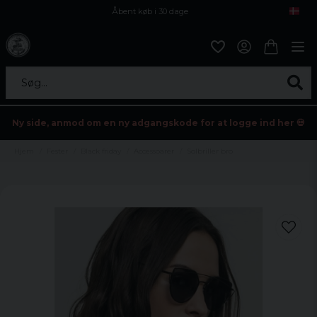
Åbent køb i 30 dage
Sikker levering til enhver postagent
Kun 59kr i fragt
Søg...
Ny side, anmod om en ny adgangskode for at logge ind her 💀
Hjem
Fester
Black friday
Accessoarer
Solbriller bro