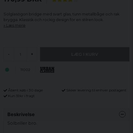
Solglasögon bridge med svart glas, tunn metallbåge och rak
brygga. Klassisk och rockig design för en stilren look.
Læs mere
LÆG I KURV
-
+
11002
Åbent køb i 30 dage
Sikker levering til enhver postagent
Kun 59kr i fragt
Beskrivelse
Solbriller bro.