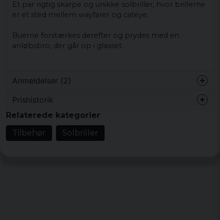
Et par rigtig skarpe og unikke solbriller, hvor brillerne
er et sted mellem wayfarer og cateye.
Buerne forstærkes derefter og prydes med en
anløbsbro, der går op i glasset.
Anmeldelser (2)
Prishistorik
Fredrica
Relaterede kategorier
for 3 år siden
Tilbehør
Solbriller
Åsah
for 4 år siden