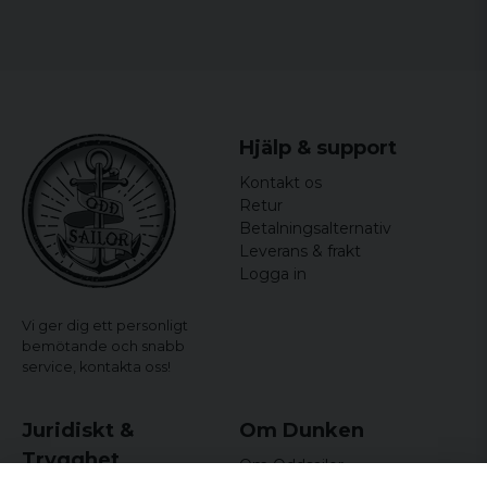
Hjälp & support
Kontakt os
Retur
Betalningsalternativ
Leverans & frakt
Logga in
Vi ger dig ett personligt
bemötande och snabb
service,
kontakta oss!
Juridiskt &
Om Dunken
Trygghet
Om Oddsailor